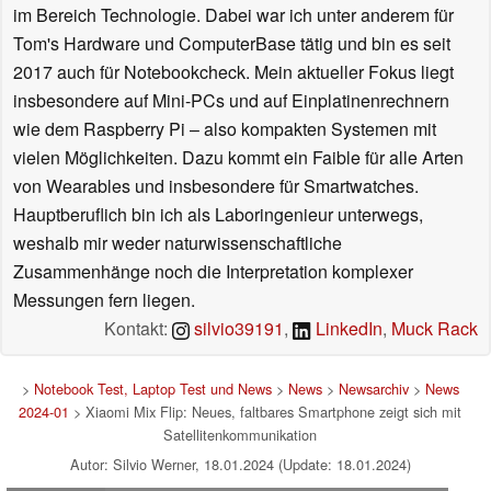
im Bereich Technologie. Dabei war ich unter anderem für
Tom's Hardware und ComputerBase tätig und bin es seit
2017 auch für Notebookcheck. Mein aktueller Fokus liegt
insbesondere auf Mini-PCs und auf Einplatinenrechnern
wie dem Raspberry Pi – also kompakten Systemen mit
vielen Möglichkeiten. Dazu kommt ein Faible für alle Arten
von Wearables und insbesondere für Smartwatches.
Hauptberuflich bin ich als Laboringenieur unterwegs,
weshalb mir weder naturwissenschaftliche
Zusammenhänge noch die Interpretation komplexer
Messungen fern liegen.
Kontakt:
silvio39191
,
LinkedIn
,
Muck Rack
>
Notebook Test, Laptop Test und News
>
News
>
Newsarchiv
>
News
2024-01
> Xiaomi Mix Flip: Neues, faltbares Smartphone zeigt sich mit
Satellitenkommunikation
Autor: Silvio Werner, 18.01.2024 (Update: 18.01.2024)