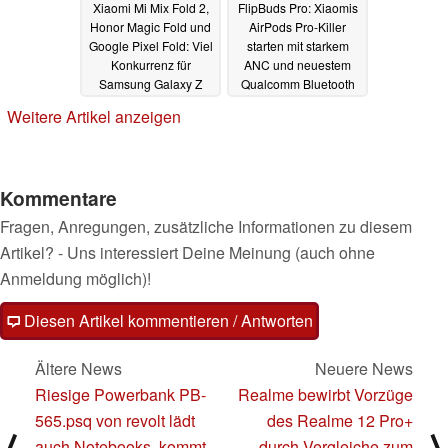
Xiaomi Mi Mix Fold 2,
FlipBuds Pro: Xiaomis
Honor Magic Fold und
AirPods Pro-Killer
Google Pixel Fold: Viel
starten mit starkem
Konkurrenz für
ANC und neuestem
Samsung Galaxy Z
Qualcomm Bluetooth
Fold3 und Galaxy Z
5.2-Chip
13.05.2021
Weitere Artikel anzeigen
Flip3
16.06.2021
Kommentare
Fragen, Anregungen, zusätzliche Informationen zu diesem
Artikel? - Uns interessiert Deine Meinung (auch ohne
Anmeldung möglich)!
Diesen Artikel kommentieren / Antworten
Ältere News
Neuere News
Riesige Powerbank PB-
Realme bewirbt Vorzüge
565.psq von revolt lädt
des Realme 12 Pro+
⟨
⟩
auch Notebooks, kommt
durch Vergleiche zum