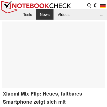
Tests
News
Videos
...
Benchmarks & Tech
Externe Tests
Kaufberatung
Deals
Suche
Jobs
Forum
Xiaomi Mix Flip: Neues, faltbares
Smartphone zeigt sich mit