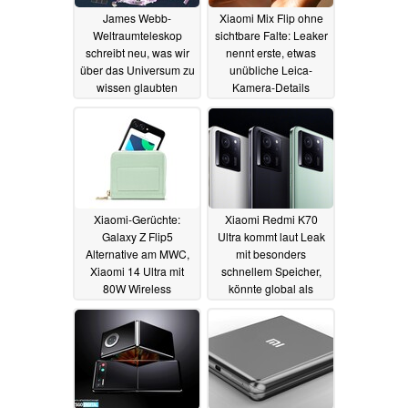
James Webb-
Xiaomi Mix Flip ohne
Weltraumteleskop
sichtbare Falte: Leaker
schreibt neu, was wir
nennt erste, etwas
über das Universum zu
unübliche Leica-
wissen glaubten
Kamera-Details
14.04.2024
04.02.2024
Xiaomi-Gerüchte:
Xiaomi Redmi K70
Galaxy Z Flip5
Ultra kommt laut Leak
Alternative am MWC,
mit besonders
Xiaomi 14 Ultra mit
schnellem Speicher,
80W Wireless
könnte global als
Charging
Xiaomi 14T Pro starten
30.01.2024
23.01.2024