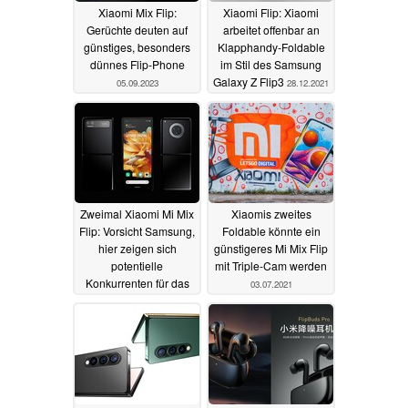
Xiaomi Mix Flip:
Xiaomi Flip: Xiaomi
Gerüchte deuten auf
arbeitet offenbar an
günstiges, besonders
Klapphandy-Foldable
dünnes Flip-Phone
im Stil des Samsung
Galaxy Z Flip3
05.09.2023
28.12.2021
Zweimal Xiaomi Mi Mix
Xiaomis zweites
Flip: Vorsicht Samsung,
Foldable könnte ein
hier zeigen sich
günstigeres Mi Mix Flip
potentielle
mit Triple-Cam werden
Konkurrenten für das
03.07.2021
Galaxy Z Flip3
12.07.2021