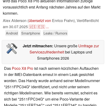
wird das Poco X8 Pro aktuellen Informationen zufolge
voraussichtlich erst Anfang nächsten Jahres auf den Markt
kommen.
Alex Alderson (
übersetzt von
Enrico Frahn),
Veröffentlicht
am
30.07.2025
🇺🇸
🇪🇸
...
Android
Smartphone
Leaks / Rumors
Jetzt mitmachen:
Unsere große
Umfrage zur
Servicezufriedenheit
bei Laptops und
Smartphones 2026
Das
Poco X8 Pro
ist nach seinem kürzlichen Auftauchen
in der IMEI-Datenbank erneut in einem Leak gesichtet
worden. Das Handy wurde anhand seiner Modellnummer
"2511FPC34G" identifiziert, und nicht unter seinem
richtigen Modellnamen. Wie bereits vermutet, scheint es
sich bei "2511FPC34G" um eine Poco-Variante der
Modelle "2511FRT34C" und "2511FRT34I" zu handeln.