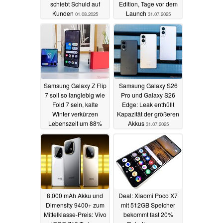
schiebt Schuld auf
Edition, Tage vor dem
Kunden
Launch
01.08.2025
31.07.2025
Samsung Galaxy Z Flip
Samsung Galaxy S26
7 soll so langlebig wie
Pro und Galaxy S26
Fold 7 sein, kalte
Edge: Leak enthüllt
Winter verkürzen
Kapazität der größeren
Lebenszeit um 88%
Akkus
31.07.2025
31.07.2025
8.000 mAh Akku und
Deal: Xiaomi Poco X7
Dimensity 9400+ zum
mit 512GB Speicher
Mittelklasse-Preis: Vivo
bekommt fast 20%