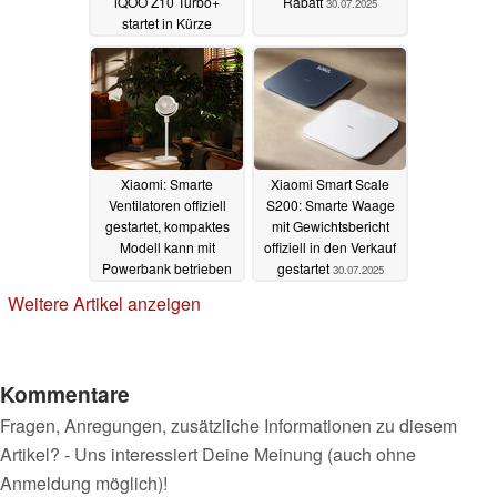
iQOO Z10 Turbo+
Rabatt
30.07.2025
startet in Kürze
31.07.2025
Xiaomi: Smarte
Xiaomi Smart Scale
Ventilatoren offiziell
S200: Smarte Waage
gestartet, kompaktes
mit Gewichtsbericht
Modell kann mit
offiziell in den Verkauf
Powerbank betrieben
gestartet
30.07.2025
werden
30.07.2025
Weitere Artikel anzeigen
Kommentare
Fragen, Anregungen, zusätzliche Informationen zu diesem
Artikel? - Uns interessiert Deine Meinung (auch ohne
Anmeldung möglich)!