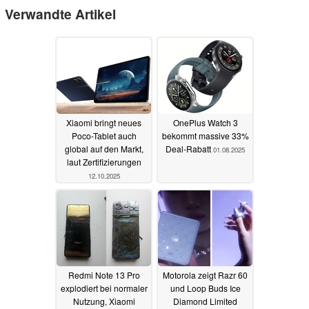
Verwandte Artikel
Xiaomi bringt neues
OnePlus Watch 3
Poco-Tablet auch
bekommt massive 33%
global auf den Markt,
Deal-Rabatt
01.08.2025
laut Zertifizierungen
12.10.2025
Redmi Note 13 Pro
Motorola zeigt Razr 60
explodiert bei normaler
und Loop Buds Ice
Nutzung, Xiaomi
Diamond Limited