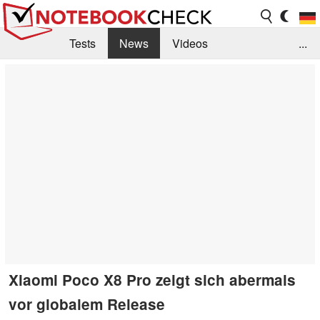
Tests
News
Videos
...
Benchmarks & Tech
Externe Tests
Kaufberatung
Deals
Suche
Jobs
Forum
Xiaomi Poco X8 Pro zeigt sich abermals
vor globalem Release