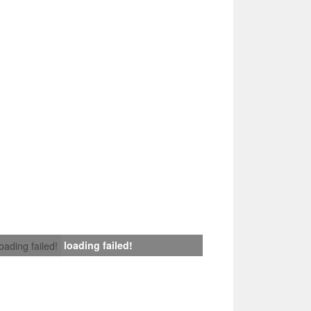
loading failed!
loading failed!