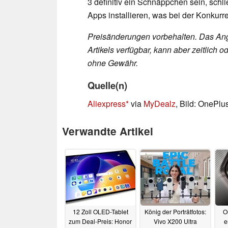
3 definitiv ein Schnäppchen sein, sch
Apps installieren, was bei der Konkurre
Preisänderungen vorbehalten. Das Ang
Artikels verfügbar, kann aber zeitlic
ohne Gewähr.
Quelle(n)
Aliexpress
via
MyDealz
, Bild: OnePlu
Verwandte Artikel
12 Zoll OLED-Tablet
König der Porträtfotos:
O
zum Deal-Preis: Honor
Vivo X200 Ultra
e