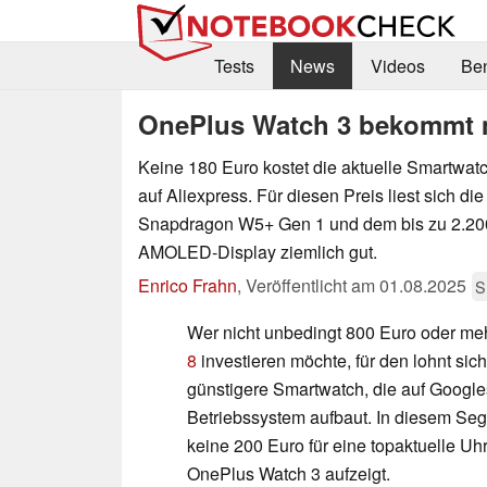
Tests
News
Videos
Be
OnePlus Watch 3 bekommt m
Keine 180 Euro kostet die aktuelle Smartwat
auf Aliexpress. Für diesen Preis liest sich di
Snapdragon W5+ Gen 1 und dem bis zu 2.200
AMOLED-Display ziemlich gut.
Enrico Frahn
,
Veröffentlicht am
01.08.2025
S
Wer nicht unbedingt 800 Euro oder meh
8
investieren möchte, für den lohnt sich 
günstigere Smartwatch, die auf Google
Betriebssystem aufbaut. In diesem Se
keine 200 Euro für eine topaktuelle Uh
OnePlus Watch 3 aufzeigt.