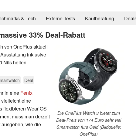
nchmarks & Tech
Externe Tests
Kaufberatung
Deal
assive 33% Deal-Rabatt
ch von OnePlus aktuell
e Ausstattung inklusive
 Nits hellen
martwatch
Deal
r in eine
Fenix
vielleicht eine
s flexibleren Wear OS
Die OnePlus Watch 3 bietet zum
gment muss man derzeit
Deal-Preis von 174 Euro sehr viel
r ausgeben, wie die
Smartwatch fürs Geld (Bildquelle:
OnePlus)