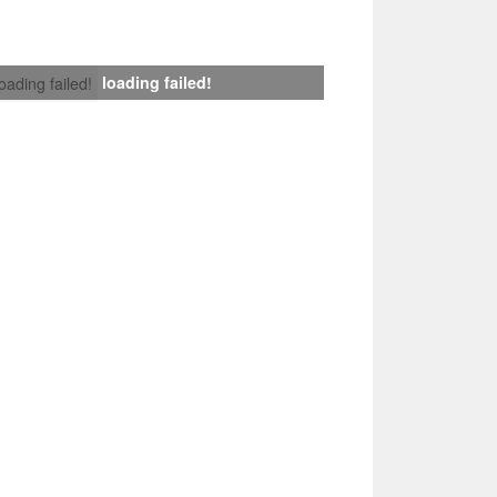
loading failed!
loading failed!