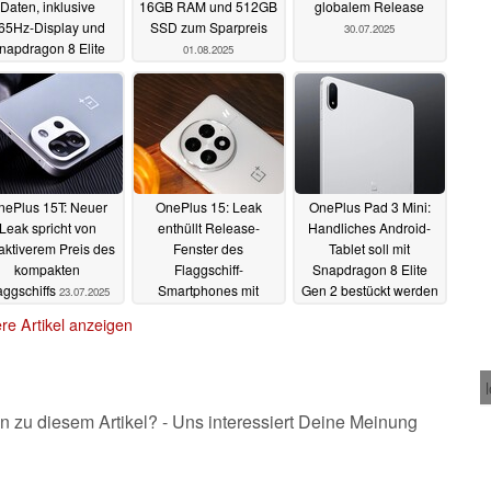
Daten, inklusive
16GB RAM und 512GB
globalem Release
65Hz-Display und
SSD zum Sparpreis
30.07.2025
napdragon 8 Elite
01.08.2025
04.08.2025
nePlus 15T: Neuer
OnePlus 15: Leak
OnePlus Pad 3 Mini:
Leak spricht von
enthüllt Release-
Handliches Android-
raktiverem Preis des
Fenster des
Tablet soll mit
kompakten
Flaggschiff-
Snapdragon 8 Elite
aggschiffs
Smartphones mit
Gen 2 bestückt werden
23.07.2025
Snapdragon 8 Elite 2
21.07.2025
re Artikel anzeigen
22.07.2025
n zu diesem Artikel? - Uns interessiert Deine Meinung