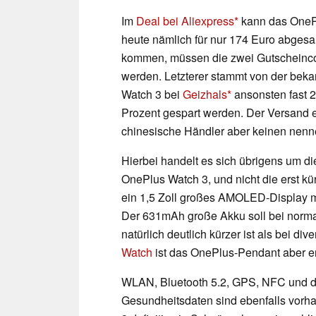
Im
Deal bei Aliexpress
kann das OneP
heute nämlich für nur 174 Euro abges
kommen, müssen die zwei Gutschein
werden. Letzterer stammt von der bek
Watch 3 bei
Geizhals
ansonsten fast 2
Prozent gespart werden. Der Versand er
chinesische Händler aber keinen nenn
Hierbei handelt es sich übrigens um d
OnePlus Watch 3, und nicht die erst kü
ein 1,5 Zoll großes AMOLED-Display mi
Der 631mAh große Akku soll bei normal
natürlich deutlich kürzer ist als bei di
Watch
ist das OnePlus-Pendant aber er
WLAN, Bluetooth 5.2, GPS, NFC und d
Gesundheitsdaten sind ebenfalls vorh