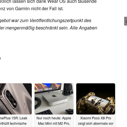
ließlich lassen sich dank Wear OS auch tausende
nz von Garmin nicht der Fall ist.
ebot war zum Veröffentlichungszeitpunkt des
h oder mengenmäßig beschränkt sein. Alle Angaben
s
nePlus 15R: Leak
Nur noch heute: Apple
Xiaomi Poco X8 Pro
nthüllt technische
Mac Mini mit M2 Pro,
zeigt sich abermals vor