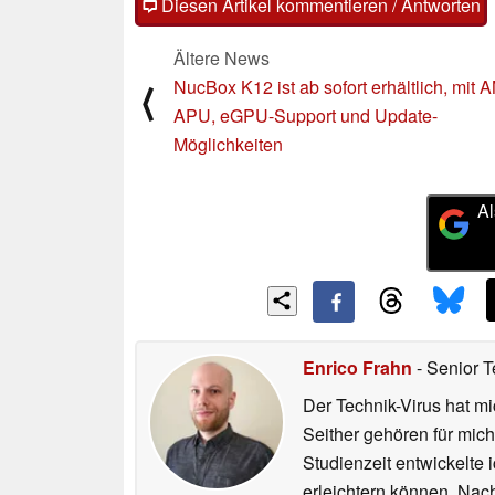
Diesen Artikel kommentieren / Antworten
Ältere News
NucBox K12 ist ab sofort erhältlich, mit 
⟨
APU, eGPU-Support und Update-
Möglichkeiten
Al
Enrico Frahn
- Senior T
Der Technik-Virus hat mi
Seither gehören für mic
Studienzeit entwickelte 
erleichtern können. Nac