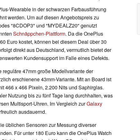
lus-Wearable in der schwarzen Farbausführung
ahnt werden. Um auf diesen Angebotspreis zu
codes "8CDOP3" und "MYDEALZ20" genutzt
annten
Schnäppchen-Plattform
. Da die OnePlus
60 Euro kostet, können bei diesem Deal über 30
folgt direkt aus Deutschland, vermutlich bietet der
enswerten Kundensupport im Falle eines Defekts.
ie reguläre 47mm große Modellvariante der
rzlich erschienene 43mm-Variante. Mit an Board ist
t 466 x 466 Pixeln, 2.200 Nits und Saphirglas.
er Nutzung bis zu fünf Tage lang durchhalten, was
versen Multisport-Uhren. Im Vergleich zur
Galaxy
freulich ausdauernd.
ie üblichen Sensoren zur Messung diverser
anden. Für unter 180 Euro kann die OnePlus Watch