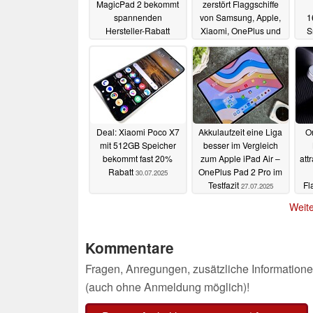
MagicPad 2 bekommt
zerstört Flaggschiffe
spannenden
von Samsung, Apple,
1
Hersteller-Rabatt
Xiaomi, OnePlus und
S
Google
04.08.2025
04.08.2025
Deal: Xiaomi Poco X7
Akkulaufzeit eine Liga
O
mit 512GB Speicher
besser im Vergleich
bekommt fast 20%
zum Apple iPad Air –
att
Rabatt
OnePlus Pad 2 Pro im
30.07.2025
Testfazit
Fl
27.07.2025
Weite
Kommentare
Fragen, Anregungen, zusätzliche Informatione
(auch ohne Anmeldung möglich)!