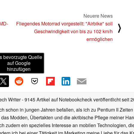
Neuere News
AMD-
Fliegendes Motorrad vorgestellt: "Airbike" soll
⟩
Geschwindigkeit von bis zu 102 km/h
ermöglichen
s bevorzugte Quelle
auf Google
hinzufügen
ech Writer
- 9145 Artikel auf Notebookcheck veröffentlicht
seit 
ch schon in jungen Jahren befallen, als ich zu Pentium II Zeite
h das Modden, Übertakten und die akribische Pflege meiner Ha
ich zudem ein spezielles Interesse an mobilen Technologien, di
hdem ich bei einer Tätigkeit im Marketing meine Liebe für das 