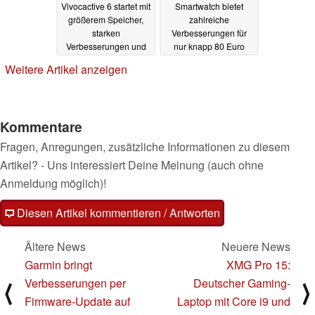
Vivocactive 6 startet mit
Smartwatch bietet
größerem Speicher,
zahlreiche
starken
Verbesserungen für
Verbesserungen und
nur knapp 80 Euro
smarten Alarmen
31.03.2025
Weitere Artikel anzeigen
31.03.2025
Kommentare
Fragen, Anregungen, zusätzliche Informationen zu diesem
Artikel? - Uns interessiert Deine Meinung (auch ohne
Anmeldung möglich)!
Diesen Artikel kommentieren / Antworten
Ältere News
Neuere News
Garmin bringt
XMG Pro 15:
Verbesserungen per
Deutscher Gaming-
⟨
⟩
Firmware-Update auf
Laptop mit Core i9 und