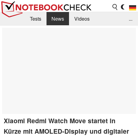
Tests
News
Videos
...
Benchmarks & Tech
Externe Tests
Kaufberatung
Deals
Suche
Jobs
Forum
Xiaomi Redmi Watch Move startet in
Kürze mit AMOLED-Display und digitaler