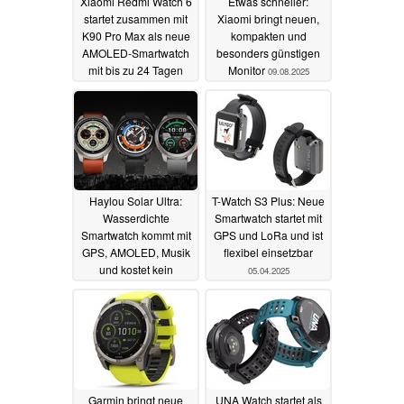
Xiaomi Redmi Watch 6
Etwas schneller:
startet zusammen mit
Xiaomi bringt neuen,
K90 Pro Max als neue
kompakten und
AMOLED-Smartwatch
besonders günstigen
mit bis zu 24 Tagen
Monitor
09.08.2025
Laufzeit
18.10.2025
Haylou Solar Ultra:
T-Watch S3 Plus: Neue
Wasserdichte
Smartwatch startet mit
Smartwatch kommt mit
GPS und LoRa und ist
GPS, AMOLED, Musik
flexibel einsetzbar
und kostet kein
05.04.2025
Vermögen
07.04.2025
Garmin bringt neue
UNA Watch startet als