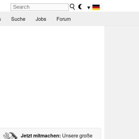
▼
s
Suche
Jobs
Forum
Jetzt mitmachen:
Unsere große