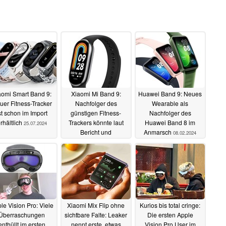
aomi Smart Band 9:
Xiaomi Mi Band 9:
Huawei Band 9: Neues
uer Fitness-Tracker
Nachfolger des
Wearable als
st schon im Import
günstigen Fitness-
Nachfolger des
rhältlich
Trackers könnte laut
Huawei Band 8 im
25.07.2024
Bericht und
Anmarsch
08.02.2024
Zertifizierung
demnächst erscheinen
11.03.2024
le Vision Pro: Viele
Xiaomi Mix Flip ohne
Kurios bis total cringe:
Überraschungen
sichtbare Falte: Leaker
Die ersten Apple
enthüllt im ersten
nennt erste, etwas
Vision Pro User im