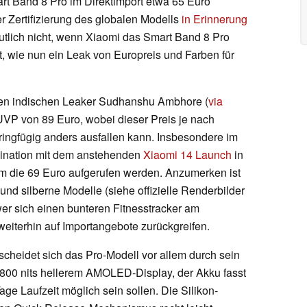
t Band 8 Pro im Direktimport etwa 65 Euro
er Zertifizierung des globalen Modells
in Erinnerung
utlich nicht, wenn Xiaomi das Smart Band 8 Pro
et, wie nun ein Leak von Europreis und Farben für
gen indischen Leaker Sudhanshu Ambhore (
via
 UVP von 89 Euro, wobei dieser Preis je nach
ingfügig anders ausfallen kann. Insbesondere im
ination mit dem anstehenden
Xiaomi 14 Launch
in
um die 69 Euro aufgerufen werden. Anzumerken ist
nd silberne Modelle (siehe offizielle Renderbilder
wer sich einen bunteren Fitnesstracker am
eiterhin auf Importangebote zurückgreifen.
scheidet sich das Pro-Modell vor allem durch sein
t 800 nits hellerem AMOLED-Display, der Akku fasst
age Laufzeit möglich sein sollen. Die Silikon-