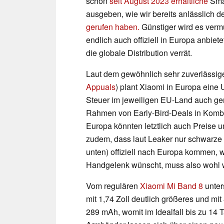
schon
seit August 2023 erhältliche
Smar
ausgeben, wie wir bereits anlässlich d
gerufen haben.
Günstiger wird es verm
endlich auch offiziell in Europa anbiet
die globale Distribution verrät.
Laut dem gewöhnlich sehr zuverlässi
Appuals
) plant Xiaomi in Europa eine
Steuer im jeweiligen EU-Land auch ger
Rahmen von Early-Bird-Deals in Komb
Europa könnten letztlich auch Preise 
zudem, dass laut Leaker nur schwarze u
unten) offiziell nach Europa kommen, 
Handgelenk wünscht, muss also wohl w
Vom regulären
Xiaomi Mi Band 8
unter
mit 1,74 Zoll deutlich größeres und mi
289 mAh, womit im Idealfall bis zu 14 T