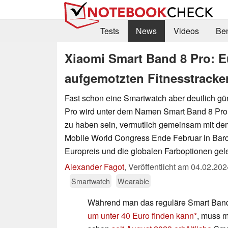
Tests
News
Videos
Be
Xiaomi Smart Band 8 Pro: E
aufgemotzten Fitnesstracke
Fast schon eine Smartwatch aber deutlich gü
Pro wird unter dem Namen Smart Band 8 Pro
zu haben sein, vermutlich gemeinsam mit d
Mobile World Congress Ende Februar in Barc
Europreis und die globalen Farboptionen gele
Alexander Fagot
,
Veröffentlicht am
04.02.202
Smartwatch
Wearable
Während man das reguläre Smart Ban
um unter 40 Euro finden kann
, muss m