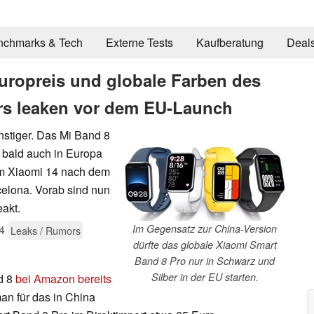
nchmarks & Tech
Externe Tests
Kaufberatung
Deal
uropreis und globale Farben des
rs leaken vor dem EU-Launch
nstiger. Das Mi Band 8
 bald auch in Europa
em Xiaomi 14 nach dem
elona. Vorab sind nun
akt.
4
Im Gegensatz zur China-Version
Leaks / Rumors
dürfte das globale Xiaomi Smart
Band 8 Pro nur in Schwarz und
Silber in der EU starten.
d 8
bei Amazon bereits
an für das in China