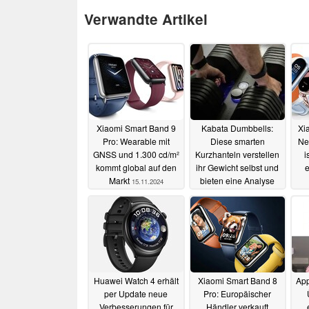
Verwandte Artikel
Xiaomi Smart Band 9
Kabata Dumbbells:
Xi
Pro: Wearable mit
Diese smarten
Ne
GNSS und 1.300 cd/m²
Kurzhanteln verstellen
i
kommt global auf den
ihr Gewicht selbst und
e
Markt
bieten eine Analyse
15.11.2024
der Ausführung und
Coaching
08.09.2024
Huawei Watch 4 erhält
Xiaomi Smart Band 8
App
per Update neue
Pro: Europäischer
Verbesserungen für
Händler verkauft