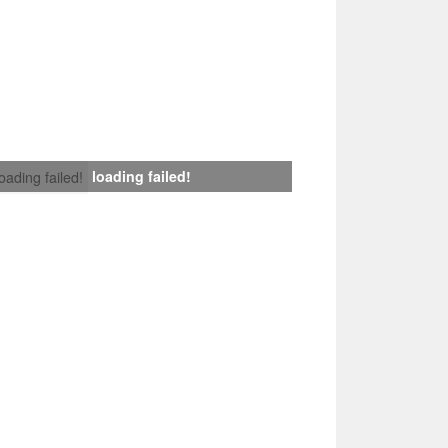
loading failed!
loading failed!