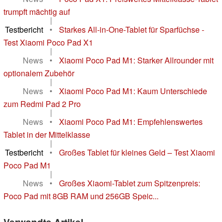
trumpft mächtig auf
|
Testbericht
•
Starkes All-in-One-Tablet für Sparfüchse -
Test Xiaomi Poco Pad X1
|
News
•
Xiaomi Poco Pad M1: Starker Allrounder mit
optionalem Zubehör
|
News
•
Xiaomi Poco Pad M1: Kaum Unterschiede
zum Redmi Pad 2 Pro
|
News
•
Xiaomi Poco Pad M1: Empfehlenswertes
Tablet in der Mittelklasse
|
Testbericht
•
Großes Tablet für kleines Geld – Test Xiaomi
Poco Pad M1
|
News
•
Großes Xiaomi-Tablet zum Spitzenpreis:
Poco Pad mit 8GB RAM und 256GB Speic...