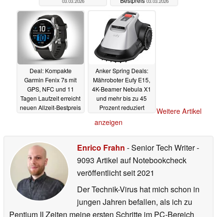
Bestpreis
03.03.2026
03.03.2026
Deal: Kompakte
Anker Spring Deals:
Garmin Fenix 7s mit
Mähroboter Eufy E15,
GPS, NFC und 11
4K-Beamer Nebula X1
Tagen Laufzeit erreicht
und mehr bis zu 45
neuen Allzeit-Bestpreis
Prozent reduziert
Weitere Artikel
03.03.2026
03.03.2026
anzeigen
Enrico Frahn
- Senior Tech Writer
-
9093 Artikel auf Notebookcheck
veröffentlicht
seit 2021
Der Technik-Virus hat mich schon in
jungen Jahren befallen, als ich zu
Pentium II Zeiten meine ersten Schritte im PC-Bereich