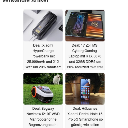
Verwandte Artikel
Deal: Xiaomi
Deal: 17 Zoll MSI
HyperCharge
Cyborg Gaming-
Powerbank mit
Laptop mit RTX 5070
25.000mAh und 212
und 32GB DDR5 um
Watt um 20% rabattiert
20% reduziert
05.03.2026
07.03.2026
Deal: Segway
Deal: Hübsches
Navimow i210E AWD
Xiaomi Redmi Note 15
Mähroboter ohne
Pro 5G Smartphone so
Begrenzungsdraht
günstig wie selten