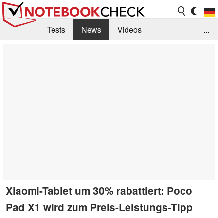
Tests
News
Videos
...
Benchmarks & Tech
Externe Tests
Kaufberatung
Deals
Suche
Jobs
Forum
Xiaomi-Tablet um 30% rabattiert: Poco
Pad X1 wird zum Preis-Leistungs-Tipp