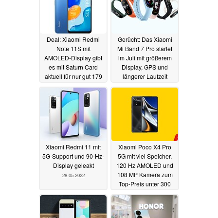
Deal: Xiaomi Redmi
Gerücht: Das Xiaomi
Note 11S mit
Mi Band 7 Pro startet
AMOLED-Display gibt
im Juli mit größerem
es mit Saturn Card
Display, GPS und
aktuell für nur gut 179
längerer Laufzeit
Euro
28.07.2022
30.05.2022
Xiaomi Redmi 11 mit
Xiaomi Poco X4 Pro
5G-Support und 90-Hz-
5G mit viel Speicher,
Display geleakt
120 Hz AMOLED und
108 MP Kamera zum
28.05.2022
Top-Preis unter 300
Euro im Angebot
27.05.2022