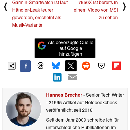
Garmin-Smartwatch ist laut
7950X ist bereits in
⟨
⟩
Händler-Leak teurer
einem Video von MSI
geworden, erscheint als
zu sehen
Musik-Variante
Als bevorzugte Quelle
auf Google
hinzufügen
Hannes Brecher
- Senior Tech Writer
- 21995 Artikel auf Notebookcheck
veröffentlicht
seit 2018
Seit dem Jahr 2009 schreibe ich für
unterschiedliche Publikationen im