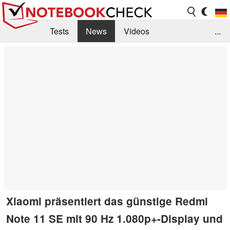
Tests
News
Videos
...
Benchmarks & Tech
Externe Tests
Kaufberatung
Deals
Suche
Jobs
Forum
Xiaomi präsentiert das günstige Redmi
Note 11 SE mit 90 Hz 1.080p+-Display und