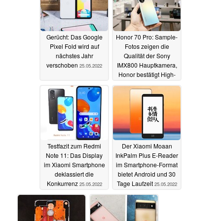
Gerücht: Das Google
Honor 70 Pro: Sample-
Pixel Fold wird auf
Fotos zeigen die
nächstes Jahr
Qualität der Sony
verschoben
IMX800 Hauptkamera,
25.05.2022
Honor bestätigt High-
End-Specs
25.05.2022
Testfazit zum Redmi
Der Xiaomi Moaan
Note 11: Das Display
InkPalm Plus E-Reader
im Xiaomi Smartphone
im Smartphone-Format
deklassiert die
bietet Android und 30
Konkurrenz
Tage Laufzeit
25.05.2022
25.05.2022