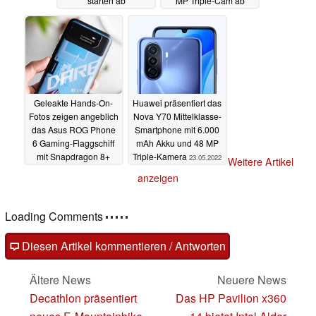
starten ab
MP Triple-Cam ab
umgerechnet 28 Euro
umgerechnet 250 Euro
24.05.2022
24.05.2022
Geleakte Hands-On-
Huawei präsentiert das
Fotos zeigen angeblich
Nova Y70 Mittelklasse-
das Asus ROG Phone
Smartphone mit 6.000
6 Gaming-Flaggschiff
mAh Akku und 48 MP
mit Snapdragon 8+
Triple-Kamera
23.05.2022
Weitere Artikel
Gen 1
23.05.2022
anzeigen
Loading Comments
Diesen Artikel kommentieren / Antworten
Ältere News
Neuere News
Decathlon präsentiert
Das HP Pavilion x360