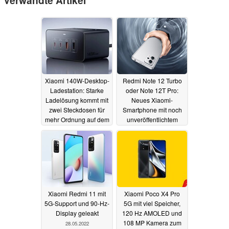
Verwandte Artikel
Xiaomi 140W-Desktop-
Redmi Note 12 Turbo
Ladestation: Starke
oder Note 12T Pro:
Ladelösung kommt mit
Neues Xiaomi-
zwei Steckdosen für
Smartphone mit noch
mehr Ordnung auf dem
unveröffentlichtem
Schreibtisch
Chipsatz naht
31.12.2025
07.02.2023
Xiaomi Redmi 11 mit
Xiaomi Poco X4 Pro
5G-Support und 90-Hz-
5G mit viel Speicher,
Display geleakt
120 Hz AMOLED und
108 MP Kamera zum
28.05.2022