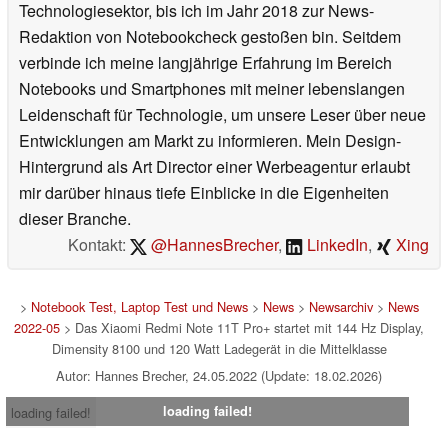
Technologiesektor, bis ich im Jahr 2018 zur News-
Redaktion von Notebookcheck gestoßen bin. Seitdem
verbinde ich meine langjährige Erfahrung im Bereich
Notebooks und Smartphones mit meiner lebenslangen
Leidenschaft für Technologie, um unsere Leser über neue
Entwicklungen am Markt zu informieren. Mein Design-
Hintergrund als Art Director einer Werbeagentur erlaubt
mir darüber hinaus tiefe Einblicke in die Eigenheiten
dieser Branche.
Kontakt:
@HannesBrecher
,
LinkedIn
,
Xing
>
Notebook Test, Laptop Test und News
>
News
>
Newsarchiv
>
News
2022-05
> Das Xiaomi Redmi Note 11T Pro+ startet mit 144 Hz Display,
Dimensity 8100 und 120 Watt Ladegerät in die Mittelklasse
Autor: Hannes Brecher, 24.05.2022 (Update: 18.02.2026)
loading failed!
loading failed!