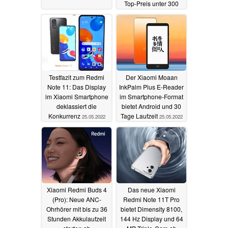
Top-Preis unter 300
Euro im Angebot
27.05.2022
Testfazit zum Redmi
Der Xiaomi Moaan
Note 11: Das Display
InkPalm Plus E-Reader
im Xiaomi Smartphone
im Smartphone-Format
deklassiert die
bietet Android und 30
Konkurrenz
Tage Laufzeit
25.05.2022
25.05.2022
Xiaomi Redmi Buds 4
Das neue Xiaomi
(Pro): Neue ANC-
Redmi Note 11T Pro
Ohrhörer mit bis zu 36
bietet Dimensity 8100,
Stunden Akkulaufzeit
144 Hz Display und 64