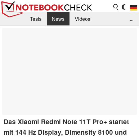
Tests
News
Videos
...
Benchmarks & Tech
Externe Tests
Kaufberatung
Deals
Suche
Jobs
Forum
Das Xiaomi Redmi Note 11T Pro+ startet
mit 144 Hz Display, Dimensity 8100 und