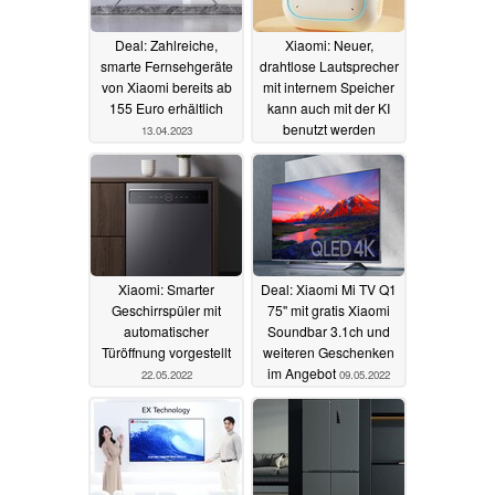
Deal: Zahlreiche,
Xiaomi: Neuer,
smarte Fernsehgeräte
drahtlose Lautsprecher
von Xiaomi bereits ab
mit internem Speicher
155 Euro erhältlich
kann auch mit der KI
benutzt werden
13.04.2023
08.04.2023
Xiaomi: Smarter
Deal: Xiaomi Mi TV Q1
Geschirrspüler mit
75'' mit gratis Xiaomi
automatischer
Soundbar 3.1ch und
Türöffnung vorgestellt
weiteren Geschenken
im Angebot
22.05.2022
09.05.2022