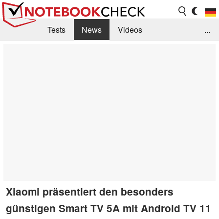
Tests
News
Videos
...
Benchmarks & Tech
Externe Tests
Kaufberatung
Deals
Suche
Jobs
Forum
Xiaomi präsentiert den besonders
günstigen Smart TV 5A mit Android TV 11