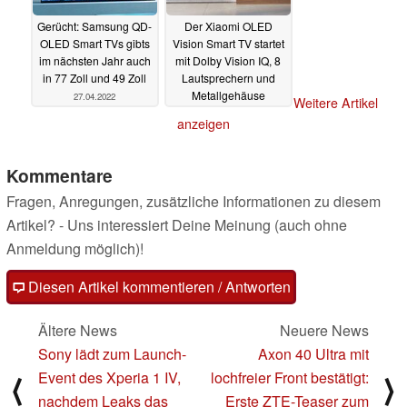
Gerücht: Samsung QD-
Der Xiaomi OLED
OLED Smart TVs gibts
Vision Smart TV startet
im nächsten Jahr auch
mit Dolby Vision IQ, 8
in 77 Zoll und 49 Zoll
Lautsprechern und
Metallgehäuse
27.04.2022
Weitere Artikel
27.04.2022
anzeigen
Kommentare
Fragen, Anregungen, zusätzliche Informationen zu diesem
Artikel? - Uns interessiert Deine Meinung (auch ohne
Anmeldung möglich)!
Diesen Artikel kommentieren / Antworten
Ältere News
Neuere News
Sony lädt zum Launch-
Axon 40 Ultra mit
Event des Xperia 1 IV,
lochfreier Front bestätigt:
⟨
⟩
nachdem Leaks das
Erste ZTE-Teaser zum