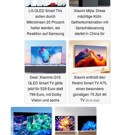
LG OLED Smart TVs
Xiaomi Mijia: Diese
sollen durch
mächtige Kühl-
Mikrolinsen 20 Prozent
Gefrierkombination mit
heller werden, als
Sprachsteuerung
Reaktion auf Samsung
startet in China für
QD-OLED
umgerechnet 480 Euro
09.05.2022
07.05.2022
Deal: Xiaomis Q1E
Xiaomi enthüllt den
QLED Smart TV gibts
Redmi Smart TV A75,
jetzt für 529 Euro statt
einen besonders
799 Euro, mit Dolby
günstigen 75 Zoll 4K
Vision und sechs
TV
29.04.2022
Lautsprechern
04.05.2022