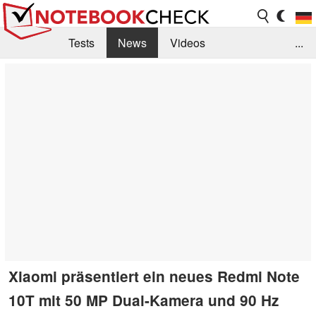
Tests
News
Videos
...
Benchmarks & Tech
Externe Tests
Kaufberatung
Deals
Suche
Jobs
Forum
Xiaomi präsentiert ein neues Redmi Note
10T mit 50 MP Dual-Kamera und 90 Hz