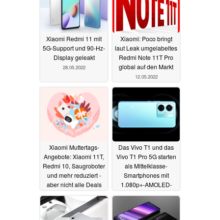
Xiaomi Redmi 11 mit
Xiaomi: Poco bringt
5G-Support und 90-Hz-
laut Leak umgelabeltes
Display geleakt
Redmi Note 11T Pro
global auf den Markt
28.05.2022
12.05.2022
Xiaomi Muttertags-
Das Vivo T1 und das
Angebote: Xiaomi 11T,
Vivo T1 Pro 5G starten
Redmi 10, Saugroboter
als Mittelklasse-
und mehr reduziert -
Smartphones mit
aber nicht alle Deals
1.080p+-AMOLED-
sind gut
Displays
07.05.2022
04.05.2022