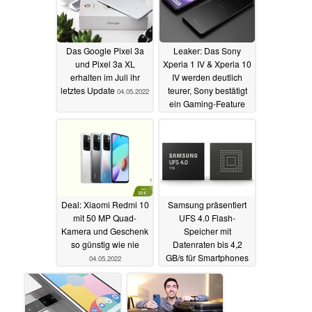
Das Google Pixel 3a
Leaker: Das Sony
und Pixel 3a XL
Xperia 1 IV & Xperia 10
erhalten im Juli ihr
IV werden deutlich
letztes Update
teurer, Sony bestätigt
04.05.2022
ein Gaming-Feature
04.05.2022
Deal: Xiaomi Redmi 10
Samsung präsentiert
mit 50 MP Quad-
UFS 4.0 Flash-
Kamera und Geschenk
Speicher mit
so günstig wie nie
Datenraten bis 4,2
GB/s für Smartphones
04.05.2022
03.05.2022