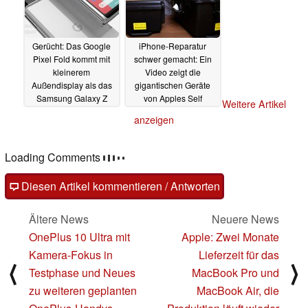
Gerücht: Das Google
iPhone-Reparatur
Pixel Fold kommt mit
schwer gemacht: Ein
kleinerem
Video zeigt die
Außendisplay als das
gigantischen Geräte
Samsung Galaxy Z
von Apples Self
Weitere Artikel
Fold4
Service Repair Store
03.05.2022
anzeigen
03.05.2022
Loading Comments
Diesen Artikel kommentieren / Antworten
Ältere News
Neuere News
OnePlus 10 Ultra mit
Apple: Zwei Monate
Kamera-Fokus in
Lieferzeit für das
⟨
⟩
Testphase und Neues
MacBook Pro und
zu weiteren geplanten
MacBook Air, die