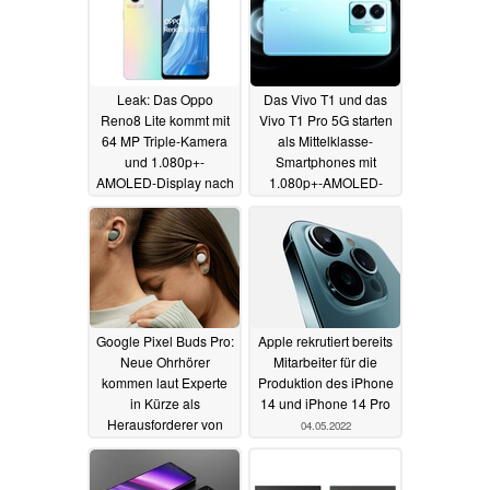
Leak: Das Oppo
Das Vivo T1 und das
Reno8 Lite kommt mit
Vivo T1 Pro 5G starten
64 MP Triple-Kamera
als Mittelklasse-
und 1.080p+-
Smartphones mit
AMOLED-Display nach
1.080p+-AMOLED-
Deutschland
Displays
04.05.2022
04.05.2022
Google Pixel Buds Pro:
Apple rekrutiert bereits
Neue Ohrhörer
Mitarbeiter für die
kommen laut Experte
Produktion des iPhone
in Kürze als
14 und iPhone 14 Pro
Herausforderer von
04.05.2022
AirPods Pro und Co
04.05.2022