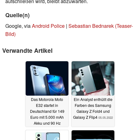
aufschließen wird, bleibt abzuwarten.
Quelle(n)
Google, via
Android Police
|
Sebastian Bednarek (Teaser-
Bild)
Verwandte Artikel
Das Motorola Moto
Ein Analyst enthüllt die
E32 startet in
Farben des Samsung
Deutschland für 149
Galaxy Z Fold4 und
Euro mit 5.000 mAh
Galaxy Z Flip4
05.05.2022
Akku und 90 Hz
Display
05.05.2022