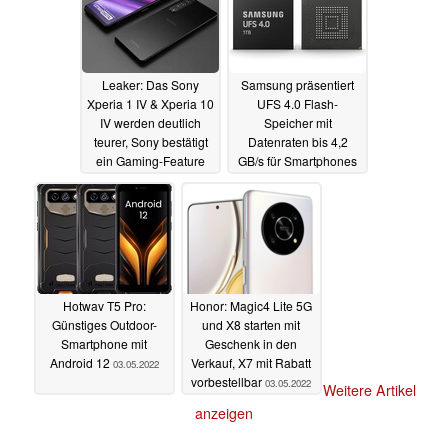
Leaker: Das Sony
Samsung präsentiert
Xperia 1 IV & Xperia 10
UFS 4.0 Flash-
IV werden deutlich
Speicher mit
teurer, Sony bestätigt
Datenraten bis 4,2
ein Gaming-Feature
GB/s für Smartphones
04.05.2022
03.05.2022
Hotwav T5 Pro:
Honor: Magic4 Lite 5G
Günstiges Outdoor-
und X8 starten mit
Smartphone mit
Geschenk in den
Android 12
Verkauf, X7 mit Rabatt
03.05.2022
vorbestellbar
03.05.2022
Weitere Artikel
anzeigen