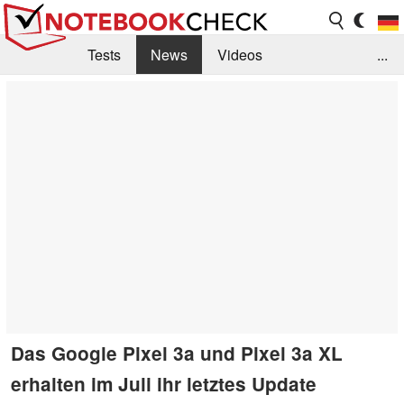
Tests
News
Videos
...
Benchmarks & Tech
Externe Tests
Kaufberatung
Deals
Suche
Jobs
Forum
Das Google Pixel 3a und Pixel 3a XL
erhalten im Juli ihr letztes Update