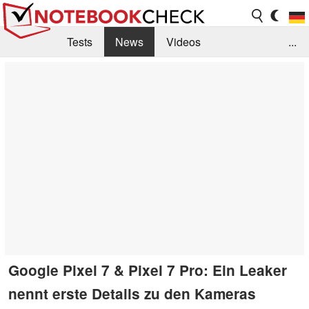
Tests
News
Videos
...
Benchmarks & Tech
Externe Tests
Kaufberatung
Deals
Suche
Jobs
Forum
Google Pixel 7 & Pixel 7 Pro: Ein Leaker
nennt erste Details zu den Kameras