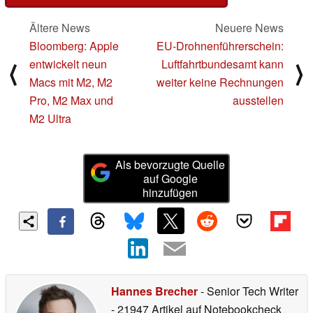
Ältere News
Neuere News
Bloomberg: Apple
EU-Drohnenführerschein:
entwickelt neun
Luftfahrtbundesamt kann
⟨
⟩
Macs mit M2, M2
weiter keine Rechnungen
Pro, M2 Max und
ausstellen
M2 Ultra
Als bevorzugte Quelle
auf Google
hinzufügen
Hannes Brecher
- Senior Tech Writer
- 21947 Artikel auf Notebookcheck