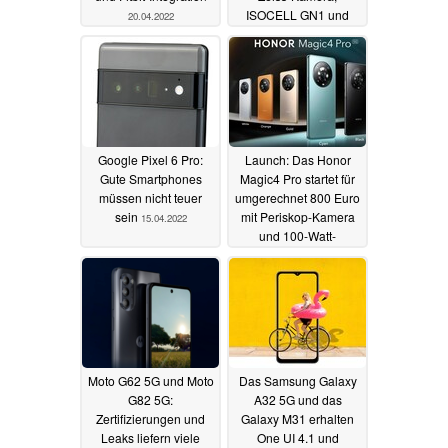
ISOCELL GN1 und
20.04.2022
Dimensity 9000
18.04.2022
Google Pixel 6 Pro:
Launch: Das Honor
Gute Smartphones
Magic4 Pro startet für
müssen nicht teuer
umgerechnet 800 Euro
sein
mit Periskop-Kamera
15.04.2022
und 100-Watt-
Charging
15.04.2022
Moto G62 5G und Moto
Das Samsung Galaxy
G82 5G:
A32 5G und das
Zertifizierungen und
Galaxy M31 erhalten
Leaks liefern viele
One UI 4.1 und