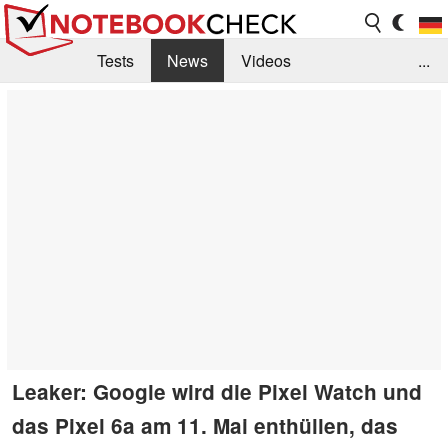
Tests
News
Videos
...
Benchmarks & Tech
Externe Tests
Kaufberatung
Deals
Suche
Jobs
Forum
Leaker: Google wird die Pixel Watch und
das Pixel 6a am 11. Mai enthüllen, das