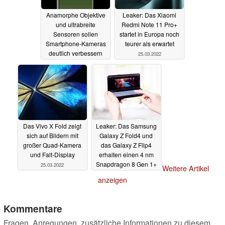
Anamorphe Objektive
Leaker: Das Xiaomi
und ultrabreite
Redmi Note 11 Pro+
Sensoren sollen
startet in Europa noch
Smartphone-Kameras
teurer als erwartet
deutlich verbessern
25.03.2022
25.03.2022
Das Vivo X Fold zeigt
Leaker: Das Samsung
sich auf Bildern mit
Galaxy Z Fold4 und
großer Quad-Kamera
das Galaxy Z Flip4
und Falt-Display
erhalten einen 4 nm
Snapdragon 8 Gen 1+
25.03.2022
Weitere Artikel
24.03.2022
anzeigen
Kommentare
Fragen, Anregungen, zusätzliche Informationen zu diesem