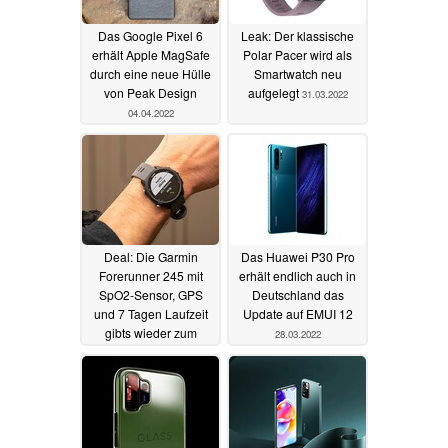
Das Google Pixel 6
Leak: Der klassische
erhält Apple MagSafe
Polar Pacer wird als
durch eine neue Hülle
Smartwatch neu
von Peak Design
aufgelegt
31.03.2022
04.04.2022
Deal: Die Garmin
Das Huawei P30 Pro
Forerunner 245 mit
erhält endlich auch in
SpO2-Sensor, GPS
Deutschland das
und 7 Tagen Laufzeit
Update auf EMUI 12
gibts wieder zum
28.03.2022
Bestpreis von 149 Euro
29.03.2022