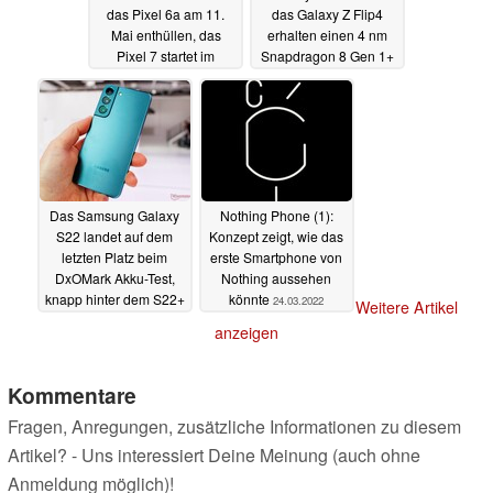
das Pixel 6a am 11.
das Galaxy Z Flip4
Mai enthüllen, das
erhalten einen 4 nm
Pixel 7 startet im
Snapdragon 8 Gen 1+
Oktober
25.03.2022
24.03.2022
Das Samsung Galaxy
Nothing Phone (1):
S22 landet auf dem
Konzept zeigt, wie das
letzten Platz beim
erste Smartphone von
DxOMark Akku-Test,
Nothing aussehen
knapp hinter dem S22+
könnte
24.03.2022
Weitere Artikel
und S22 Ultra
24.03.2022
anzeigen
Kommentare
Fragen, Anregungen, zusätzliche Informationen zu diesem
Artikel? - Uns interessiert Deine Meinung (auch ohne
Anmeldung möglich)!