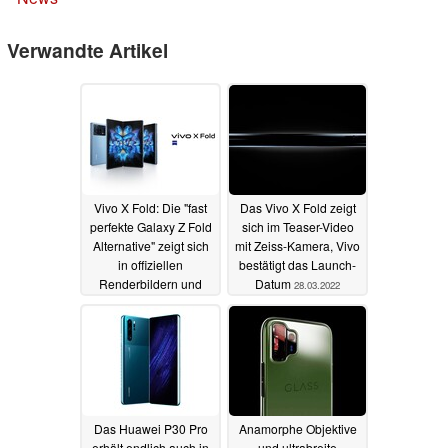
Verwandte Artikel
Vivo X Fold: Die "fast
Das Vivo X Fold zeigt
perfekte Galaxy Z Fold
sich im Teaser-Video
Alternative" zeigt sich
mit Zeiss-Kamera, Vivo
in offiziellen
bestätigt das Launch-
Renderbildern und
Datum
28.03.2022
neuem Video
29.03.2022
Das Huawei P30 Pro
Anamorphe Objektive
erhält endlich auch in
und ultrabreite