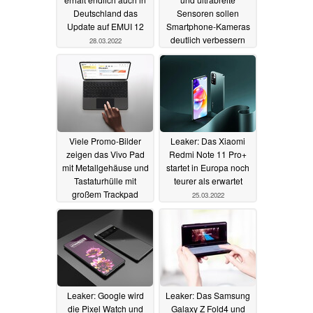
Deutschland das
Sensoren sollen
Update auf EMUI 12
Smartphone-Kameras
deutlich verbessern
28.03.2022
25.03.2022
Viele Promo-Bilder
Leaker: Das Xiaomi
zeigen das Vivo Pad
Redmi Note 11 Pro+
mit Metallgehäuse und
startet in Europa noch
Tastaturhülle mit
teurer als erwartet
großem Trackpad
25.03.2022
25.03.2022
Leaker: Google wird
Leaker: Das Samsung
die Pixel Watch und
Galaxy Z Fold4 und