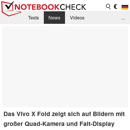
Tests
News
Videos
...
Benchmarks & Tech
Externe Tests
Kaufberatung
Deals
Suche
Jobs
Forum
Das Vivo X Fold zeigt sich auf Bildern mit
großer Quad-Kamera und Falt-Display