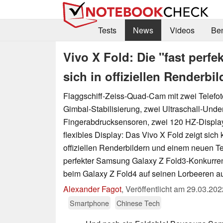
Tests
News
Videos
Be
Vivo X Fold: Die "fast perfe
sich in offiziellen Renderb
Flaggschiff-Zeiss-Quad-Cam mit zwei Telef
Gimbal-Stabilisierung, zwei Ultraschall-Unde
Fingerabdrucksensoren, zwei 120 HZ-Displa
flexibles Display: Das Vivo X Fold zeigt sich
offiziellen Renderbildern und einem neuen Te
perfekter Samsung Galaxy Z Fold3-Konkurre
beim Galaxy Z Fold4 auf seinen Lorbeeren au
Alexander Fagot
,
Veröffentlicht am
29.03.202
Smartphone
Chinese Tech