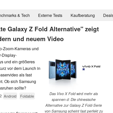
nchmarks & Tech
Externe Tests
Kaufberatung
Deal
kte Galaxy Z Fold Alternative" zeigt
ildern und neuem Video
oto-Zoom-Kameras und
r-Display-
ys und ein größeres
 kurz vor dem Launch in
aservideo als fast
nt. Ob sich Samsung
sruhen sollte?
Das Vivo X Fold wird mehr als
2
Android
Foldable
spannen d: Die chinesische
Alternative zur Galaxy Z Fold-Serie
von Samsung scheint fast perfekt zu