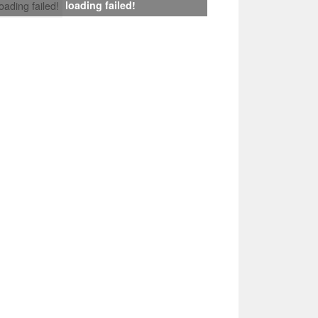
loading failed!
loading failed!