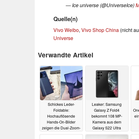
— Ice universe (@UniverseIce)
M
Quelle(n)
Vivo Weibo
,
Vivo Shop China
(nicht a
Universe
Verwandte Artikel
Schickes Leder-
Leaker: Samsung
Foldable:
Galaxy Z Fold4
One
Hochauflösende
bekommt 108 MP-
ei
Hands-On-Bilder
Kamera aus dem
zeigen die Dual-Zoom-
Galaxy S22 Ultra
Kameras des Vivo X
09.04.2022