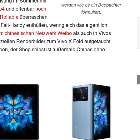
msung im Sommer mit
werden wie es ein Beobachter
p4
und offenbar n
och
formuliert.
 Rollable
überraschen
s Falt-Handy enthüllen, wenngleich das eigentlich
im chinesischen Netzwerk Weibo
als auch in Vivos
iziellen Renderbilder zum Vivo X Fold aufgetaucht,
aben, der Shop selbst ist außerhalb Chinas ohne