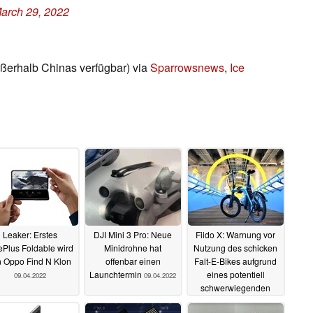
arch 29, 2022
ußerhalb Chinas verfügbar) via
Sparrowsnews
,
Ice
Leaker: Erstes
DJI Mini 3 Pro: Neue
Fiido X: Warnung vor
Plus Foldable wird
Minidrohne hat
Nutzung des schicken
n Oppo Find N Klon
offenbar einen
Falt-E-Bikes aufgrund
Launchtermin
eines potentiell
09.04.2022
09.04.2022
schwerwiegenden
Sicherheitsproblems