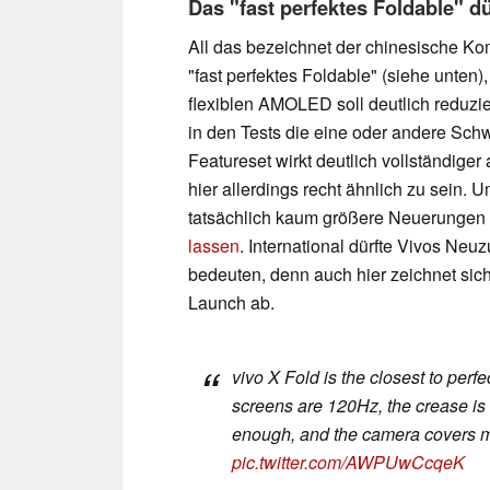
Das "fast perfektes Foldable" d
All das bezeichnet der chinesische Kom
"fast perfektes Foldable" (siehe unten
flexiblen AMOLED soll deutlich reduzi
in den Tests die eine oder andere Sch
Featureset wirkt deutlich vollständiger
hier allerdings recht ähnlich zu sein.
tatsächlich kaum größere Neuerungen m
lassen
. International dürfte Vivos N
bedeuten, denn auch hier zeichnet sich
Launch ab.
vivo X Fold is the closest to perfe
screens are 120Hz, the crease is v
enough, and the camera covers m
pic.twitter.com/AWPUwCcqeK