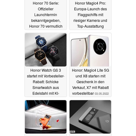
Honor 70 Serie:
Honor Magic4 Pro:
Offizieller
Europa-Launch des
Launchtermin
Flaggschiffs mit
bekanntgegeben,
riesiger Kamera und
Honor 70 vermutlich
Top-Ausstattung
mit noch
kündigt sich an
unveröffentlichtem
04.05.2022
Chipsatz
18.05.2022
Honor Watch GS 3
Honor: Magic4 Lite 5G
startet mit Vorbesteller-
und X8 starten mit
Rabatt: Schicke
Geschenk in den
Smartwatch aus
Verkauf, X7 mit Rabatt
Edelstahl mit KI-
vorbestellbar
03.05.2022
Engine, SpO2 und 14
Tage Akku
04.05.2022