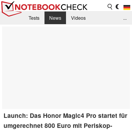
Tests
News
Videos
...
Benchmarks & Tech
Externe Tests
Kaufberatung
Deals
Suche
Jobs
Forum
Launch: Das Honor Magic4 Pro startet für
umgerechnet 800 Euro mit Periskop-