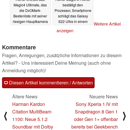
Magic4 Ultimate, das
bestätigt den
die DxOMark-
Prozessor, Smartphone
Bestenliste mit seiner
schlägt das Galaxy
riesigen Hauptkamera
S22 Ultra in einem
Weitere Artikel
bereits anführt
Benchmark
17.03.2022
11.02.2022
anzeigen
Kommentare
Fragen, Anregungen, zusätzliche Informationen zu diesem
Artikel? - Uns interessiert Deine Meinung (auch ohne
Anmeldung möglich)!
Diesen Artikel kommentieren / Antworten
Ältere News
Neuere News
Harman Kardon
Sony Xperia 1 IV mit
Citation MultiBeam
Snapdragon 8 Gen 1
⟨
⟩
1100: Neue 5.1.2
oder Gen 1+ offenbar
Soundbar mit Dolby
bereits bei Geekbench