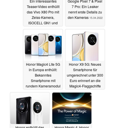
Ein interessantes
Google Pixel 7 & Pixel
Teaser-Video enthüllt
7 Pro: Ein Leaker
das Vivo X80 Pro mit
nennt erste Details zu
Zeiss-Kamera,
den Kameras
15.04.2022
ISOCELL GN1 und
Dimensity 9000
18.04.2022
Honor Magic4 Lite 5G
Honor X9 5G: Neues
in Europa enthüllt:
Smartphone für
Bekanntes
umgerechnet unter 300
Smartphone mit
Euro erinnert an die
rundem Kameramodul
Magic4-Flaggschiffe
und 66 Watt
29.03.2022
SuperCharge
07.04.2022
Honor enthüllt das
Honor Magic 4: Honor