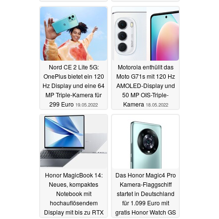
und 144 Hz stark
reduziert
19.05.2022
Nord CE 2 Lite 5G:
Motorola enthüllt das
OnePlus bietet ein 120
Moto G71s mit 120 Hz
Hz Display und eine 64
AMOLED-Display und
MP Triple-Kamera für
50 MP OIS-Triple-
299 Euro
Kamera
19.05.2022
18.05.2022
Honor MagicBook 14:
Das Honor Magic4 Pro
Neues, kompaktes
Kamera-Flaggschiff
Notebook mit
startet in Deutschland
hochauflösendem
für 1.099 Euro mit
Display mit bis zu RTX
gratis Honor Watch GS