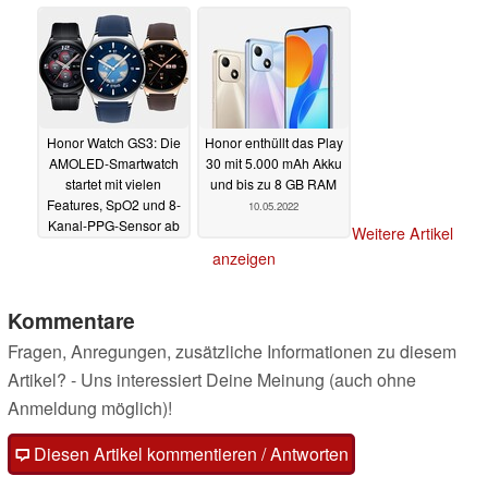
2050 und Core i7
3
12.05.2022
16.05.2022
Honor Watch GS3: Die
Honor enthüllt das Play
AMOLED-Smartwatch
30 mit 5.000 mAh Akku
startet mit vielen
und bis zu 8 GB RAM
Features, SpO2 und 8-
10.05.2022
Kanal-PPG-Sensor ab
Weitere Artikel
219 Euro
11.05.2022
anzeigen
Kommentare
Fragen, Anregungen, zusätzliche Informationen zu diesem
Artikel? - Uns interessiert Deine Meinung (auch ohne
Anmeldung möglich)!
Diesen Artikel kommentieren / Antworten