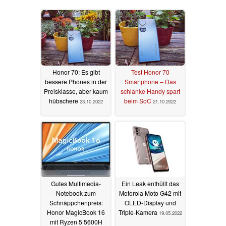
Honor 70: Es gibt
Test Honor 70
bessere Phones in der
Smartphone – Das
Preisklasse, aber kaum
schlanke Handy spart
hübschere
beim SoC
23.10.2022
21.10.2022
Gutes Multimedia-
Ein Leak enthüllt das
Notebook zum
Motorola Moto G42 mit
Schnäppchenpreis:
OLED-Display und
Honor MagicBook 16
Triple-Kamera
19.05.2022
mit Ryzen 5 5600H