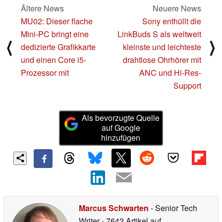
Ältere News
Neuere News
MU02: Dieser flache
Sony enthüllt die
Mini-PC bringt eine
LinkBuds S als weltweit
⟨
⟩
dedizierte Grafikkarte
kleinste und leichteste
und einen Core i5-
drahtlose Ohrhörer mit
Prozessor mit
ANC und Hi-Res-
Support
Als bevorzugte Quelle
auf Google
hinzufügen
Marcus Schwarten
- Senior Tech
Writer
- 7642 Artikel auf