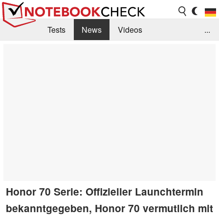
Tests
News
Videos
...
Benchmarks & Tech
Externe Tests
Kaufberatung
Deals
Suche
Jobs
Forum
Honor 70 Serie: Offizieller Launchtermin
bekanntgegeben, Honor 70 vermutlich mit