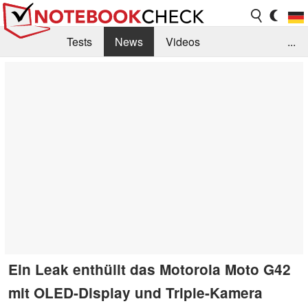
Tests
News
Videos
...
Benchmarks & Tech
Externe Tests
Kaufberatung
Deals
Suche
Jobs
Forum
Ein Leak enthüllt das Motorola Moto G42
mit OLED-Display und Triple-Kamera