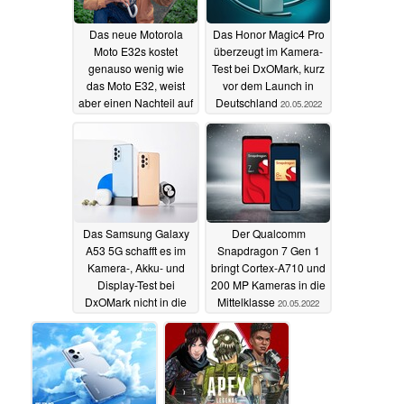
Das neue Motorola
Das Honor Magic4 Pro
Moto E32s kostet
überzeugt im Kamera-
genauso wenig wie
Test bei DxOMark, kurz
das Moto E32, weist
vor dem Launch in
aber einen Nachteil auf
Deutschland
20.05.2022
25.05.2022
Das Samsung Galaxy
Der Qualcomm
A53 5G schafft es im
Snapdragon 7 Gen 1
Kamera-, Akku- und
bringt Cortex-A710 und
Display-Test bei
200 MP Kameras in die
DxOMark nicht in die
Mittelklasse
20.05.2022
Top 50
20.05.2022