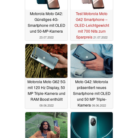
Motorola Moto G42:
Test Motorola Moto
Günstiges 4G-
G42 Smartphone –
Smartphone mit OLED
OLED-Leichtgewicht
und 50-MP-Kamera
mit 700 Nits zum
Sparpreis
23.07.2022
21.07.2022
Motorola Moto G62 5G
Moto G42: Motorola
mit 120 Hz Display, 50
präsentiert neues
MP Triple-Kamera und
Smartphone mit OLED
RAM Boost enthüllt
und 50 MP Triple-
Kamera
09.06.2022
09.06.2022