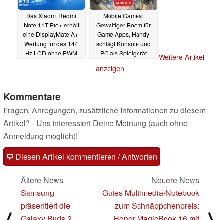
Das Xiaomi Redmi
Mobile Games:
Note 11T Pro+ erhält
Gewaltiger Boom für
eine DisplayMate A+-
Game Apps, Handy
Wertung für das 144
schlägt Konsole und
Hz LCD ohne PWM
PC als Spielgerät
Weitere Artikel
20.05.2022
19.05.2022
anzeigen
Kommentare
Fragen, Anregungen, zusätzliche Informationen zu diesem
Artikel? - Uns interessiert Deine Meinung (auch ohne
Anmeldung möglich)!
Diesen Artikel kommentieren / Antworten
Ältere News
Neuere News
Samsung
Gutes Multimedia-Notebook
präsentiert die
zum Schnäppchenpreis:
⟨
⟩
Galaxy Buds 2
Honor MagicBook 16 mit