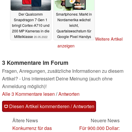
Der Qualcomm
Smartphones: Markt in
Snapdragon 7 Gen 1
Nordamerika wächst
bringt Cortex-A710 und
leicht,
200 MP Kameras in die
Quartalswachstum für
Mittelklasse
Google Pixel Handys
20.05.2022
Weitere Artikel
explodiert
20.05.2022
anzeigen
3 Kommentare im Forum
Fragen, Anregungen, zusätzliche Informationen zu diesem
Artikel? - Uns interessiert Deine Meinung (auch ohne
Anmeldung möglich)!
Alle 3 Kommentare lesen
/
Antworten
Diesen Artikel kommentieren / Antworten
Ältere News
Neuere News
Konkurrenz für das
Für 900.000 Dollar: