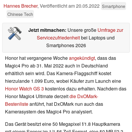
Hannes Brecher
,
Veröffentlicht am
20.05.2022
Smartphone
Chinese Tech
Jetzt mitmachen:
Unsere große
Umfrage zur
Servicezufriedenheit
bei Laptops und
Smartphones 2026
Honor hat vergangene Woche
angekündigt
, dass das
Magic4 Pro ab 31. Mai 2022 auch in Deutschland
erhältlich sein wird. Das Kamera-Flaggschiff kostet
hierzulande 1.099 Euro, wobei Käufer zum Launch eine
Honor Watch GS 3
kostenlos dazu erhalten. Nachdem das
Honor Magic4 Ultimate derzeit
die DxOMark-
Bestenliste
anführt, hat DxOMark nun auch das
Kamerasystem des Magic4 Pro analysiert.
Das Gerät besitzt eine 50 Megapixel f/1.8 Hauptkamera
mit einem Sensor im 1/1,56 Zoll Format, eine 50 MP f/2.2