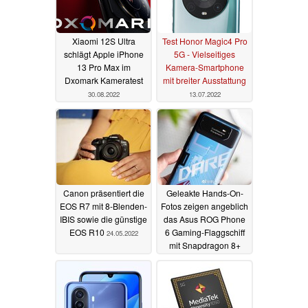
Xiaomi 12S Ultra
Test Honor Magic4 Pro
schlägt Apple iPhone
5G - Vielseitiges
13 Pro Max im
Kamera-Smartphone
Dxomark Kameratest
mit breiter Ausstattung
30.08.2022
13.07.2022
Canon präsentiert die
Geleakte Hands-On-
EOS R7 mit 8-Blenden-
Fotos zeigen angeblich
IBIS sowie die günstige
das Asus ROG Phone
EOS R10
6 Gaming-Flaggschiff
24.05.2022
mit Snapdragon 8+
Gen 1
23.05.2022