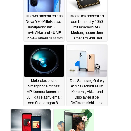
Huawei präsentiert das
MediaTek präsentiert
Nova Y70 Mittelklasse-
den Dimensity 1050
Smartphone mit 6.000
mit mmWave-5G-
mAh Akku und 48 MP
Modem, neben dem
Triple-Kamera
Dimensity 930 und
23.05.2022
Helio G99
23.05.2022
Motorolas erstes
Das Samsung Galaxy
Smartphone mit 200
A53 5G schafft es im
MP Kamera kommt im
Kamera-, Akku- und
Juli, das Razr 3 erhält
Display-Test bei
den Snapdragon 8+
DxOMark nicht in die
Gen 1
Top 50
23.05.2022
20.05.2022