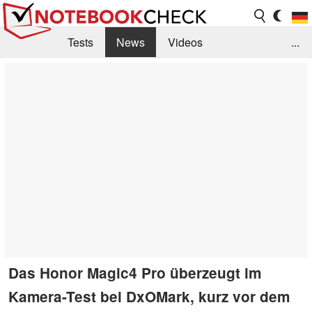
Tests
News
Videos
...
Benchmarks & Tech
Externe Tests
Kaufberatung
Deals
Suche
Jobs
Forum
Das Honor Magic4 Pro überzeugt im
Kamera-Test bei DxOMark, kurz vor dem