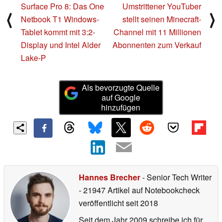
Surface Pro 8: Das One
Umstrittener YouTuber
⟨
⟩
Netbook T1 Windows-
stellt seinen Minecraft-
Tablet kommt mit 3:2-
Channel mit 11 Millionen
Display und Intel Alder
Abonnenten zum Verkauf
Lake-P
Als bevorzugte Quelle
auf Google
hinzufügen
Hannes Brecher
- Senior Tech Writer
- 21947 Artikel auf Notebookcheck
veröffentlicht
seit 2018
Seit dem Jahr 2009 schreibe ich für