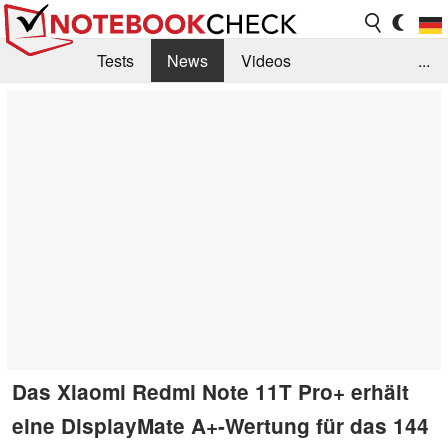
Tests
News
Videos
...
Benchmarks & Tech
Externe Tests
Kaufberatung
Deals
Suche
Jobs
Forum
Das Xiaomi Redmi Note 11T Pro+ erhält
eine DisplayMate A+-Wertung für das 144