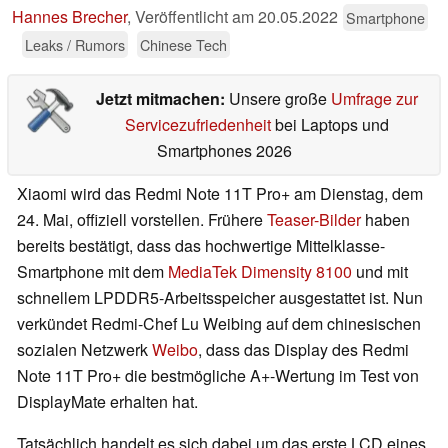
Hannes Brecher
,
Veröffentlicht am
20.05.2022
Smartphone
Leaks / Rumors
Chinese Tech
Jetzt mitmachen:
Unsere große
Umfrage zur
Servicezufriedenheit
bei Laptops und
Smartphones 2026
Xiaomi wird das Redmi Note 11T Pro+ am Dienstag, dem
24. Mai, offiziell vorstellen. Frühere
Teaser-Bilder
haben
bereits bestätigt, dass das hochwertige Mittelklasse-
Smartphone mit dem
MediaTek Dimensity 8100
und mit
schnellem LPDDR5-Arbeitsspeicher ausgestattet ist. Nun
verkündet Redmi-Chef Lu Weibing auf dem chinesischen
sozialen Netzwerk
Weibo
, dass das Display des Redmi
Note 11T Pro+ die bestmögliche A+-Wertung im Test von
DisplayMate erhalten hat.
Tatsächlich handelt es sich dabei um das erste LCD eines