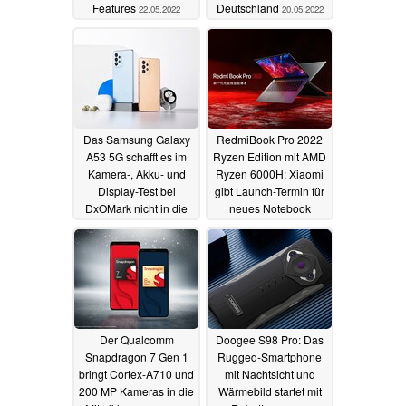
Features
Deutschland
22.05.2022
20.05.2022
Das Samsung Galaxy
RedmiBook Pro 2022
A53 5G schafft es im
Ryzen Edition mit AMD
Kamera-, Akku- und
Ryzen 6000H: Xiaomi
Display-Test bei
gibt Launch-Termin für
DxOMark nicht in die
neues Notebook
Top 50
bekannt
20.05.2022
20.05.2022
Der Qualcomm
Doogee S98 Pro: Das
Snapdragon 7 Gen 1
Rugged-Smartphone
bringt Cortex-A710 und
mit Nachtsicht und
200 MP Kameras in die
Wärmebild startet mit