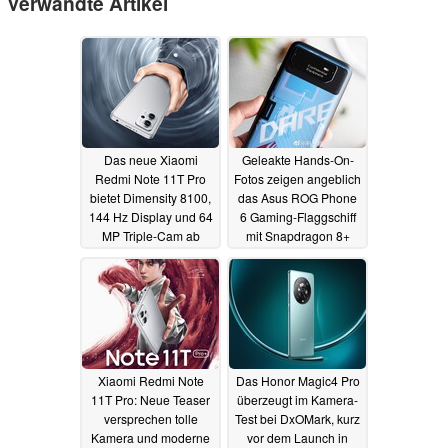
Verwandte Artikel
Das neue Xiaomi
Geleakte Hands-On-
Redmi Note 11T Pro
Fotos zeigen angeblich
bietet Dimensity 8100,
das Asus ROG Phone
144 Hz Display und 64
6 Gaming-Flaggschiff
MP Triple-Cam ab
mit Snapdragon 8+
umgerechnet 250 Euro
Gen 1
23.05.2022
24.05.2022
Xiaomi Redmi Note
Das Honor Magic4 Pro
11T Pro: Neue Teaser
überzeugt im Kamera-
versprechen tolle
Test bei DxOMark, kurz
Kamera und moderne
vor dem Launch in