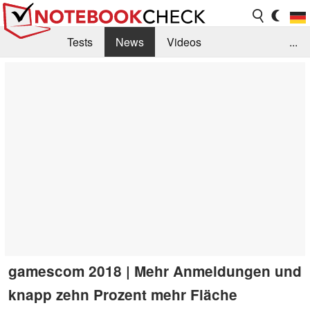
Tests
News
Videos
...
Benchmarks & Tech
Externe Tests
Kaufberatung
Deals
Suche
Jobs
Forum
gamescom 2018 | Mehr Anmeldungen und
knapp zehn Prozent mehr Fläche