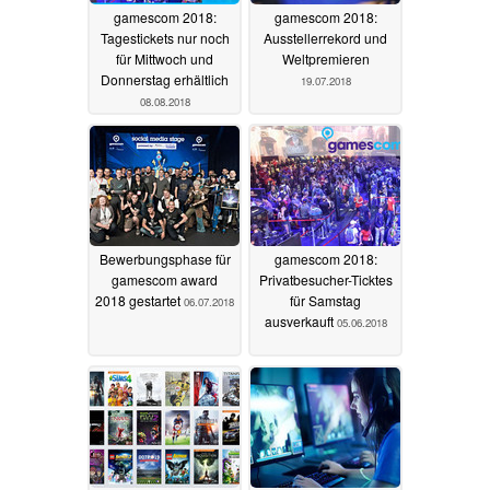
gamescom 2018:
gamescom 2018:
Tagestickets nur noch
Ausstellerrekord und
für Mittwoch und
Weltpremieren
Donnerstag erhältlich
19.07.2018
08.08.2018
Bewerbungsphase für
gamescom 2018:
gamescom award
Privatbesucher-Ticktes
2018 gestartet
für Samstag
06.07.2018
ausverkauft
05.06.2018