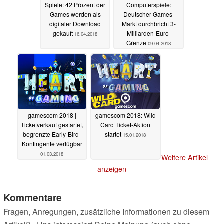
Spiele: 42 Prozent der
Computerspiele:
Games werden als
Deutscher Games-
digitaler Download
Markt durchbricht 3-
gekauft
Milliarden-Euro-
16.04.2018
Grenze
09.04.2018
gamescom 2018 |
gamescom 2018: Wild
Ticketverkauf gestartet,
Card Ticket-Aktion
begrenzte Early-Bird-
startet
15.01.2018
Kontingente verfügbar
01.03.2018
Weitere Artikel
anzeigen
Kommentare
Fragen, Anregungen, zusätzliche Informationen zu diesem