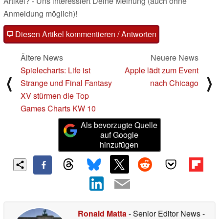
Artikel? - Uns interessiert Deine Meinung (auch ohne
Anmeldung möglich)!
Diesen Artikel kommentieren / Antworten
Ältere News
Neuere News
Spielecharts: Life ist
Apple lädt zum Event
⟨
⟩
Strange und Final Fantasy
nach Chicago
XV stürmen die Top
Games Charts KW 10
Als bevorzugte Quelle
auf Google
hinzufügen
Ronald Matta
- Senior Editor News
-