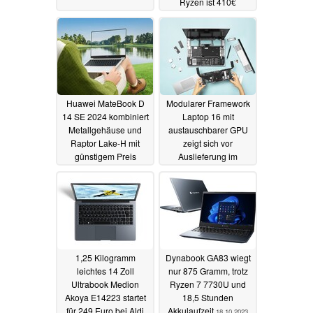
Ryzen ist 410€
günstiger als Intel-
Version
25.10.2023
Huawei MateBook D
Modularer Framework
14 SE 2024 kombiniert
Laptop 16 mit
Metallgehäuse und
austauschbarer GPU
Raptor Lake-H mit
zeigt sich vor
günstigem Preis
Auslieferung im
Hands-on-Video
25.10.2023
23.10.2023
1,25 Kilogramm
Dynabook GA83 wiegt
leichtes 14 Zoll
nur 875 Gramm, trotz
Ultrabook Medion
Ryzen 7 7730U und
Akoya E14223 startet
18,5 Stunden
für 249 Euro bei Aldi
Akkulaufzeit
18.10.2023