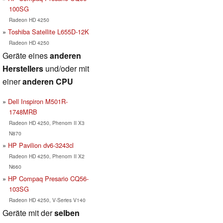
100SG
Radeon HD 4250
Toshiba Satellite L655D-12K
Radeon HD 4250
Geräte eines
anderen
Herstellers
und/oder mit
einer
anderen CPU
Dell Inspiron M501R-
1748MRB
Radeon HD 4250, Phenom II X3
N870
HP Pavilion dv6-3243cl
Radeon HD 4250, Phenom II X2
N660
HP Compaq Presario CQ56-
103SG
Radeon HD 4250, V-Series V140
Geräte mit der
selben