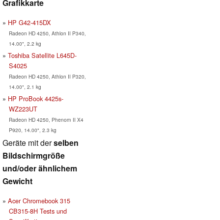
Grafikkarte
HP G42-415DX
Radeon HD 4250, Athlon II P340,
14.00", 2.2 kg
Toshiba Satellite L645D-
S4025
Radeon HD 4250, Athlon II P320,
14.00", 2.1 kg
HP ProBook 4425s-
WZ223UT
Radeon HD 4250, Phenom II X4
P920, 14.00", 2.3 kg
Geräte mit der
selben
Bildschirmgröße
und/oder ähnlichem
Gewicht
Acer Chromebook 315
CB315-8H Tests und