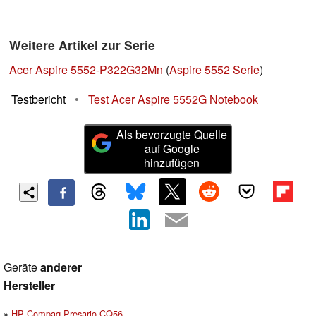
Weitere Artikel zur Serie
Acer Aspire 5552-P322G32Mn
(
Aspire 5552 Serie
)
Testbericht
•
Test Acer Aspire 5552G Notebook
Als bevorzugte Quelle
auf Google
hinzufügen
Geräte
anderer
Hersteller
HP Compaq Presario CQ56-