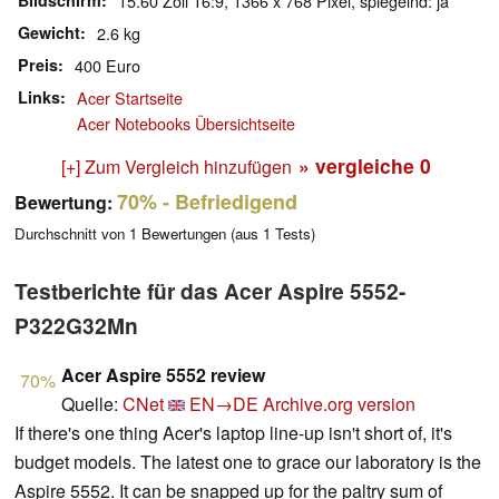
Bildschirm
15.60 Zoll 16:9, 1366 x 768 Pixel, spiegelnd: ja
Gewicht
2.6 kg
Preis
400 Euro
Links
Acer Startseite
Acer Notebooks Übersichtseite
» vergleiche
0
[+] Zum Vergleich hinzufügen
70%
- Befriedigend
Bewertung:
Durchschnitt von
1
Bewertungen (aus
1
Tests)
Testberichte für das Acer Aspire 5552-
P322G32Mn
Acer Aspire 5552 review
70%
Quelle:
CNet
EN→DE
Archive.org version
If there's one thing Acer's laptop line-up isn't short of, it's
budget models. The latest one to grace our laboratory is the
Aspire 5552. It can be snapped up for the paltry sum of