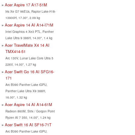
Acer Aspire 17 A17-51M
Iris Xe G7 96EUs, Raptor Lake-H i9-
13900H, 17.30", 2.09 kg
Acer Aspire 14 AI A14-I71M
Intel Graphics 4 Xe3 PTL, Panther
Lake Ultra 9 386H, 14.00", 1.4 kg
Acer TravelMate X4 14 AI
TMX414-51
Arc 130V, Lunar Lake Core Ultra 5
226V, 14.00", 1.27 kg
Acer Swift Go 16 AI SFG16-
171
Arc B390 Panther Lake iGPU,
Panther Lake Ultra X9 388H,
16.00", 1.32 kg
Acer Aspire 14 AI A14-61M
Radeon 860M, Strix / Gorgon Point
Ryzen AI 7 350, 14.00", 1.24 kg
Acer Swift 16 AI SF16-71T
Arc B390 Panther Lake iGPU,