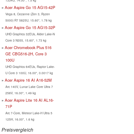
1334U, 14.00", 1.5 kg
Acer Aspire Go 15 AG15-42P
Vega 8, Cezanne (Zen 3, Ryzen
5000) R7 5825U, 15.60", 1.78 kg
Acer Aspire Go 15 AG15-32P
UHD Graphics 32EUs, Alder Lake-N
Core 3 N355, 15.60", 1.73 kg
Acer Chromebook Plus 516
GE CBG516-2H, Core 3
100U
UHD Graphics 64EUs, Raptor Lake-
U Core 3 100U, 16.00", 0.0017 kg
Acer Aspire 16 AI A16-52M
Arc 140V, Lunar Lake Core Ultra 7
258V, 16.00", 1.49 kg
Acer Aspire Lite 16 AI AL16-
71P
Arc 7-Core, Meteor Lake-H Ultra 5
125H, 16.00", 1.6 kg
Preisvergleich