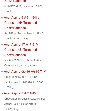
Spezifikationen
Mali-G57 MP2, unknown, 15.60",
1.48 kg
Acer Aspire 5 A514-54H,
Core 5 125H Tests und
Spezifikationen
Arc 7-Core, Meteor Lake-H Ultra 5
125H, 14.00", 1.2 kg
Acer Aspire 17 A17-51M,
Core 5 120U Tests und
Spezifikationen
Iris Xe G7 80EUs, Raptor Lake-U
Core 5 120U, 17.30", 2.09 kg
Acer Aspire Go 16 AG16-71P
UHD Graphics Xe G4 48EUs,
Raptor Lake-H i5-13420H, 16.00",
1.65 kg
Acer Aspire 3 A311-45
UHD Graphics (Jasper Lake 16 EU),
Jasper Lake Celeron N4500,
11.60", 1 kg