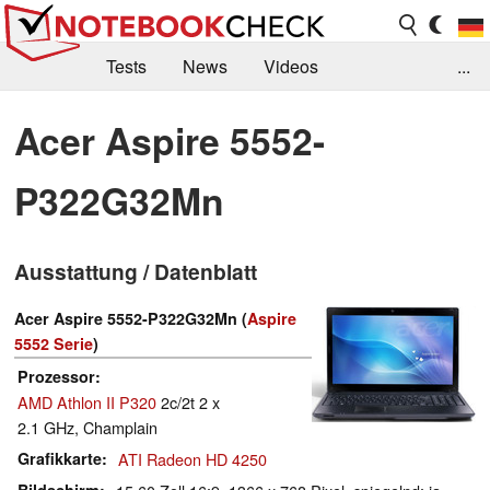
Tests
News
Videos
...
Benchmarks & Tech
Externe Tests
Acer Aspire 5552-
Kaufberatung
Deals
Suche
Jobs
P322G32Mn
Forum
Ausstattung / Datenblatt
Acer Aspire 5552-P322G32Mn (
Aspire
5552 Serie
)
Prozessor
AMD Athlon II P320
2c/2t 2 x
2.1 GHz, Champlain
Grafikkarte
ATI Radeon HD 4250