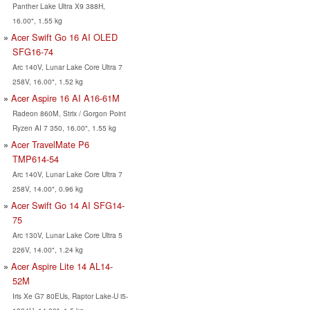
Panther Lake Ultra X9 388H,
16.00", 1.55 kg
Acer Swift Go 16 AI OLED
SFG16-74
Arc 140V, Lunar Lake Core Ultra 7
258V, 16.00", 1.52 kg
Acer Aspire 16 AI A16-61M
Radeon 860M, Strix / Gorgon Point
Ryzen AI 7 350, 16.00", 1.55 kg
Acer TravelMate P6
TMP614-54
Arc 140V, Lunar Lake Core Ultra 7
258V, 14.00", 0.96 kg
Acer Swift Go 14 AI SFG14-
75
Arc 130V, Lunar Lake Core Ultra 5
226V, 14.00", 1.24 kg
Acer Aspire Lite 14 AL14-
52M
Iris Xe G7 80EUs, Raptor Lake-U i5-