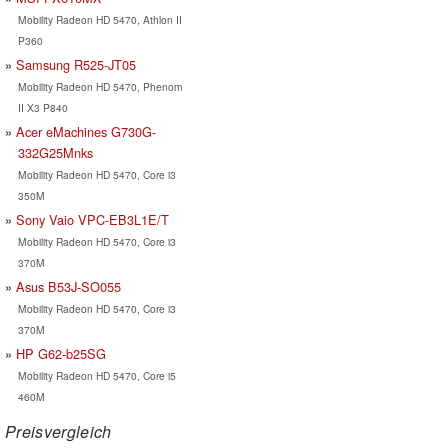
Mobility Radeon HD 5470, Athlon II
P360
Samsung R525-JT05
Mobility Radeon HD 5470, Phenom
II X3 P840
Acer eMachines G730G-
332G25Mnks
Mobility Radeon HD 5470, Core i3
350M
Sony Vaio VPC-EB3L1E/T
Mobility Radeon HD 5470, Core i3
370M
Asus B53J-SO055
Mobility Radeon HD 5470, Core i3
370M
HP G62-b25SG
Mobility Radeon HD 5470, Core i5
460M
Preisvergleich