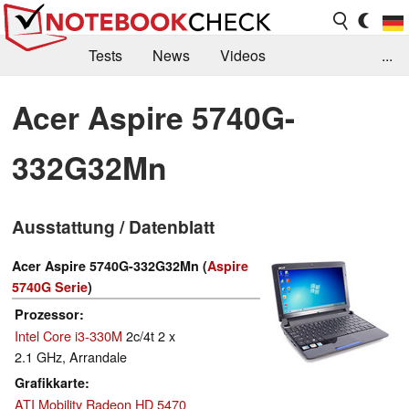
Tests
News
Videos
...
Benchmarks & Tech
Externe Tests
Acer Aspire 5740G-
Kaufberatung
Deals
Suche
Jobs
332G32Mn
Forum
Ausstattung / Datenblatt
Acer Aspire 5740G-332G32Mn (
Aspire
5740G Serie
)
Prozessor
Intel Core i3-330M
2c/4t 2 x
2.1 GHz, Arrandale
Grafikkarte
ATI Mobility Radeon HD 5470