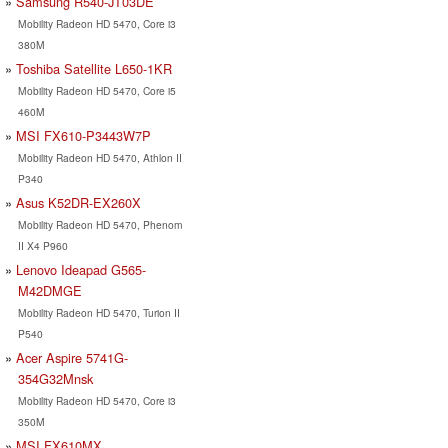
Samsung R540-JT03DE
Mobility Radeon HD 5470, Core i3
380M
Toshiba Satellite L650-1KR
Mobility Radeon HD 5470, Core i5
460M
MSI FX610-P3443W7P
Mobility Radeon HD 5470, Athlon II
P340
Asus K52DR-EX260X
Mobility Radeon HD 5470, Phenom
II X4 P960
Lenovo Ideapad G565-
M42DMGE
Mobility Radeon HD 5470, Turion II
P540
Acer Aspire 5741G-
354G32Mnsk
Mobility Radeon HD 5470, Core i3
350M
MSI FX610MX