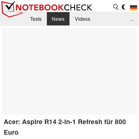
Tests
News
Videos
...
Benchmarks & Tech
Externe Tests
Kaufberatung
Deals
Suche
Jobs
Forum
Acer: Aspire R14 2-in-1 Refresh für 800
Euro