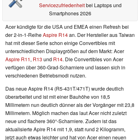
Servicezufriedenheit
bei Laptops und
Smartphones 2026
Acer kündigte für die USA und EMEA einen Refresh bei
der 2-in-1-Reihe
Aspire R14
an. Der Hersteller aus Taiwan
hat mit dieser Serie schon einige Convertibles mit
unterschiedlichen Displaygrößen auf dem Markt: Acer
Aspire R11
,
R13
und
R14
. Die Convertibles von Acer
verfügen über 360-Grad-Scharniere und lassen sich in
verschiedenen Betriebsmodi nutzen.
Das neue Aspire R14 (R5-431T/471T) wurde deutlich
überarbeitet und ist mit einer Bauhöhe von 18,5
Millimetern nun deutlich dünner als der Vorgänger mit 23,8
Millimetern. Möglich machen das laut Acer nicht zuletzt
neue und flachere 360°-Scharniere. Zudem ist das
aktualisierte Apire R14 mit 1,9, statt rund 2 Kilogramm,
jetzt auch etwas leichter und hat von Acer einen neuen