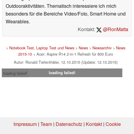
Outdooraktivitäten. Thematisch interessiere ich mich
besonders für die Bereiche Video/Foto, Smart Home und
Wearables.
Kontakt:
@RonMatta
>
Notebook Test, Laptop Test und News
>
News
>
Newsarchiv
>
News
2015-10
> Acer: Aspire R14 2-in-1 Refresh für 800 Euro
Autor: Ronald Tiefenthäler, 12.10.2015 (Update: 12.10.2015)
loading failed!
loading failed!
Impressum
|
Team
|
Datenschutz
|
Kontakt
|
Cookie
Einstellungen
| 30.07.2026 16:22