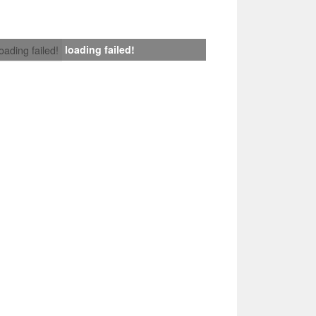
loading failed!
loading failed!