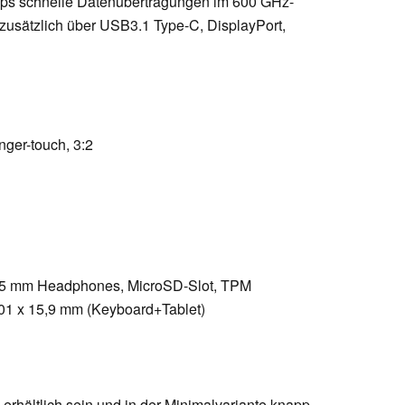
Gbps schnelle Datenübertragungen im 600 GHz-
zusätzlich über USB3.1 Type-C, DisplayPort,
nger-touch, 3:2
3,5 mm Headphones, MicroSD-Slot, TPM
201 x 15,9 mm (Keyboard+Tablet)
erhältlich sein und in der Minimalvariante knapp