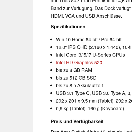
auch das 802.11ad Protokoll für 4,6 
Band zur Verfügung. Das Dock verfügt 
HDMI, VGA und USB Anschlüsse.
Spezifikationen
Win 10 Home 64-bit / Pro 64-bit
12.0" IPS QHD (2.160 x 1.440), 10-fi
Intel Core i3/i5/i7 U-Series CPUs
Intel HD Graphics 520
bis zu 8 GB RAM
bis zu 512 GB SSD
bis zu 8 h Akkulaufzeit
USB 3.1 Type C, USB 3.0 Type A, 
292 x 201 x 9,5 mm (Tablet), 292 x 
0,9 kg (Tablet), 160 g (Keyboard)
Preis und Verfügbarkeit
Das Acer Switch Alpha 12 wird ab Juni 