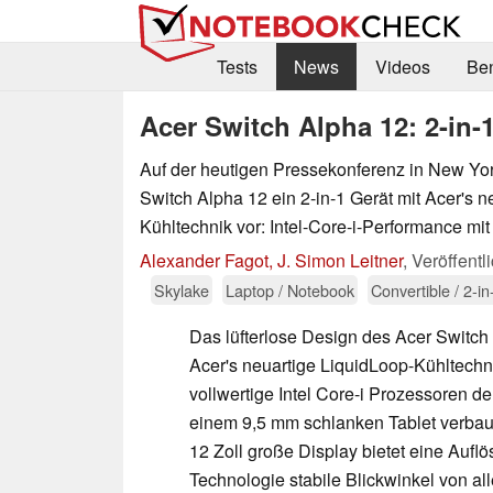
Tests
News
Videos
Be
Acer Switch Alpha 12: 2-in-
Auf der heutigen Pressekonferenz in New York
Switch Alpha 12 ein 2-in-1 Gerät mit Acer's n
Kühltechnik vor: Intel-Core-i-Performance mi
Alexander Fagot, J. Simon Leitner
,
Veröffentl
Skylake
Laptop / Notebook
Convertible / 2-in
Das lüfterlose Design des Acer Switch
Acer's neuartige LiquidLoop-Kühltechn
vollwertige Intel Core-i Prozessoren de
einem 9,5 mm schlanken Tablet verba
12 Zoll große Display bietet eine Aufl
Technologie stabile Blickwinkel von al