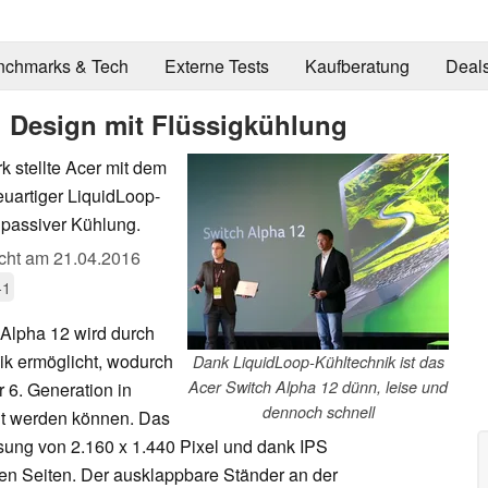
nchmarks & Tech
Externe Tests
Kaufberatung
Deal
1 Design mit Flüssigkühlung
 stellte Acer mit dem
euartiger LiquidLoop-
t passiver Kühlung.
icht am
21.04.2016
-1
 Alpha 12 wird durch
ik ermöglicht, wodurch
Dank LiquidLoop-Kühltechnik ist das
Acer Switch Alpha 12 dünn, leise und
r 6. Generation in
dennoch schnell
ut werden können. Das
ösung von 2.160 x 1.440 Pixel und dank IPS
len Seiten. Der ausklappbare Ständer an der