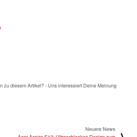
n
n zu diesem Artikel? - Uns interessiert Deine Meinung
Neuere News
Acer Aspire S13: Ultraschlankes Design zum