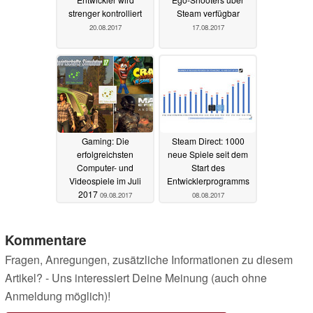
strenger kontrolliert
Steam verfügbar
20.08.2017
17.08.2017
Gaming: Die
Steam Direct: 1000
erfolgreichsten
neue Spiele seit dem
Computer- und
Start des
Videospiele im Juli
Entwicklerprogramms
2017
09.08.2017
08.08.2017
Kommentare
Fragen, Anregungen, zusätzliche Informationen zu diesem
Artikel? - Uns interessiert Deine Meinung (auch ohne
Anmeldung möglich)!