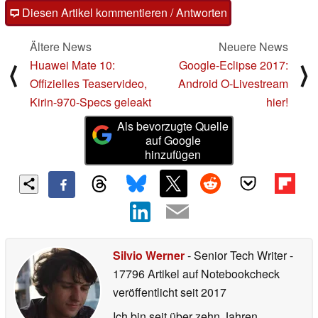
Diesen Artikel kommentieren / Antworten
Ältere News
Neuere News
Huawei Mate 10:
Google-Eclipse 2017:
⟨
⟩
Offizielles Teaservideo,
Android O-Livestream
Kirin-970-Specs geleakt
hier!
Als bevorzugte Quelle
auf Google
hinzufügen
Silvio Werner
- Senior Tech Writer
-
17796 Artikel auf Notebookcheck
veröffentlicht
seit 2017
Ich bin seit über zehn Jahren