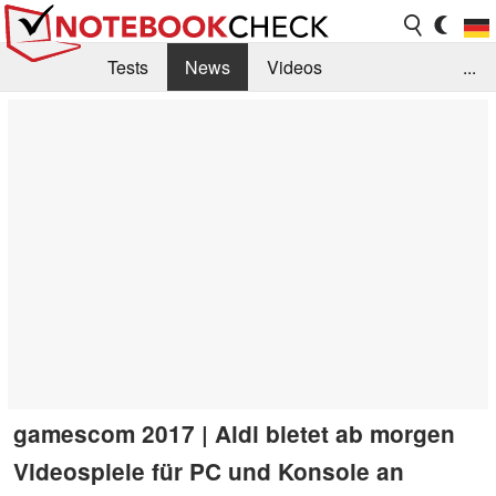
Tests
News
Videos
...
Benchmarks & Tech
Externe Tests
Kaufberatung
Deals
Suche
Jobs
Forum
gamescom 2017 | Aldi bietet ab morgen
Videospiele für PC und Konsole an