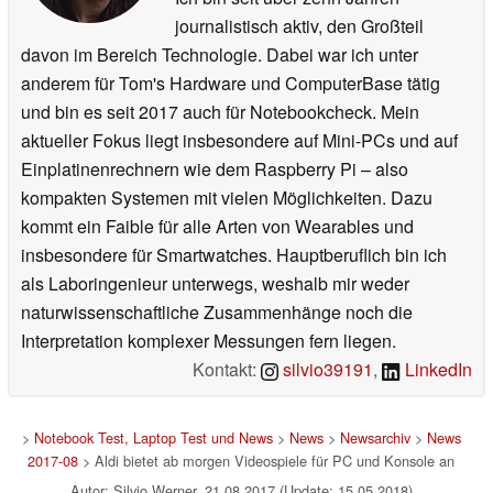
journalistisch aktiv, den Großteil
davon im Bereich Technologie. Dabei war ich unter
anderem für Tom's Hardware und ComputerBase tätig
und bin es seit 2017 auch für Notebookcheck. Mein
aktueller Fokus liegt insbesondere auf Mini-PCs und auf
Einplatinenrechnern wie dem Raspberry Pi – also
kompakten Systemen mit vielen Möglichkeiten. Dazu
kommt ein Faible für alle Arten von Wearables und
insbesondere für Smartwatches. Hauptberuflich bin ich
als Laboringenieur unterwegs, weshalb mir weder
naturwissenschaftliche Zusammenhänge noch die
Interpretation komplexer Messungen fern liegen.
Kontakt:
silvio39191
,
LinkedIn
>
Notebook Test, Laptop Test und News
>
News
>
Newsarchiv
>
News
2017-08
> Aldi bietet ab morgen Videospiele für PC und Konsole an
Autor: Silvio Werner, 21.08.2017 (Update: 15.05.2018)