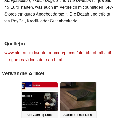
Königsedition
,
Watch Dogs 2
und
The Division
für jeweils
15 Euro starten, was auch im Vergleich mit günstigen Key-
Stores ein gutes Angebot darstellt. Die Bezahlung erfolgt
via PayPal, Kredit- oder Guthabenkarte.
Quelle(n)
www.aldi-nord.de/unternehmen/presse/aldi-bietet-mit-aldi-
life-games-videospiele-an.html
Verwandte Artikel
Aldi Gaming Shop
Ataribox: Erste Detail