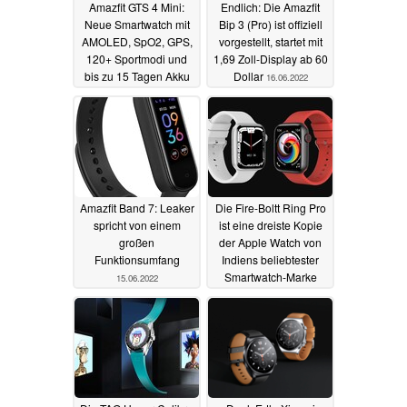
Amazfit GTS 4 Mini:
Endlich: Die Amazfit
Neue Smartwatch mit
Bip 3 (Pro) ist offiziell
AMOLED, SpO2, GPS,
vorgestellt, startet mit
120+ Sportmodi und
1,69 Zoll-Display ab 60
bis zu 15 Tagen Akku
Dollar
16.06.2022
vorgestellt
11.07.2022
Amazfit Band 7: Leaker
Die Fire-Boltt Ring Pro
spricht von einem
ist eine dreiste Kopie
großen
der Apple Watch von
Funktionsumfang
Indiens beliebtester
Smartwatch-Marke
15.06.2022
15.06.2022