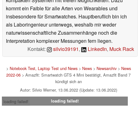
kompakten Systemen mit vielen Möglichkeiten. Dazu
kommt ein Faible für alle Arten von Wearables und
insbesondere für Smartwatches. Hauptberuflich bin ich
als Laboringenieur unterwegs, weshalb mir weder
naturwissenschaftliche Zusammenhänge noch die
Interpretation komplexer Messungen fern liegen.
Kontakt:
silvio39191
,
LinkedIn
,
Muck Rack
>
Notebook Test, Laptop Test und News
>
News
>
Newsarchiv
>
News
2022-06
> Amazfit: Smartwatch GTS 4 Mini bestätigt, Amazfit Band 7
kündigt sich an
Autor: Silvio Werner, 13.06.2022 (Update: 13.06.2022)
loading failed!
loading failed!