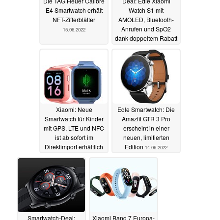
Die TAG Heuer Calibre
Deal: Edle Xiaomi
E4 Smartwatch erhält
Watch S1 mit
NFT-Zifferblätter
AMOLED, Bluetooth-
Anrufen und SpO2
15.06.2022
dank doppeltem Rabatt
besonders günstig
15.06.2022
Xiaomi: Neue
Edle Smartwatch: Die
Smartwatch für Kinder
Amazfit GTR 3 Pro
mit GPS, LTE und NFC
erscheint in einer
ist ab sofort im
neuen, limitierten
Direktimport erhältlich
Edition
14.06.2022
14.06.2022
Smartwatch-Deal:
Xiaomi Band 7 Europa-