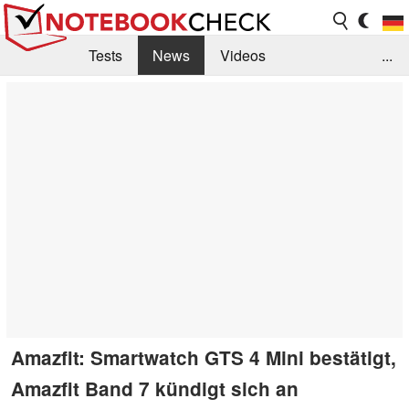
Tests
News
Videos
...
Benchmarks & Tech
Externe Tests
Kaufberatung
Deals
Suche
Jobs
Forum
Amazfit: Smartwatch GTS 4 Mini bestätigt,
Amazfit Band 7 kündigt sich an