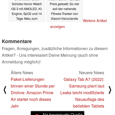
Schicke Honor Watch
Preis geleakt: So viel
GS 3 mit AMOLED, KI-
soll der nahende
Engine, SpO2 und 14
Fitness-Tracker von
Tage Akku zum
Xiaomi hierzulande
Weitere Artikel
Bestpreis im Angebot
kosten
14.06.2022
anzeigen
14.06.2022
Kommentare
Fragen, Anregungen, zusätzliche Informationen zu diesem
Artikel? - Uns interessiert Deine Meinung (auch ohne
Anmeldung möglich)!
Ältere News
Neuere News
Paket-Lieferungen
Galaxy Tab A7 (2022):
binnen einer Stunde per
Samsung plant laut
⟨
⟩
Drohne: Amazon Prime
Leaks leicht modifizierte
Air startet noch dieses
Neuauflage des
Jahr
beliebten Tablets
Als bevorzugte Quelle