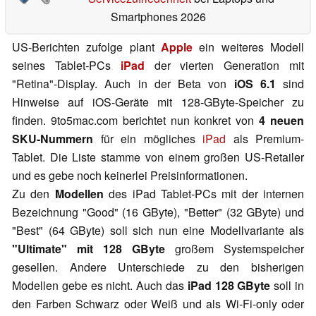
Smartphones 2026
US-Berichten zufolge plant
Apple
ein weiteres Modell
seines Tablet-PCs
iPad
der vierten Generation mit
"Retina"-Display. Auch in der Beta von
iOS 6.1
sind
Hinweise auf iOS-Geräte mit 128-GByte-Speicher zu
finden. 9to5mac.com berichtet nun konkret von
4 neuen
SKU-Nummern
für ein mögliches
iPad
als Premium-
Tablet. Die Liste stamme von einem großen US-Retailer
und es gebe noch keinerlei Preisinformationen.
Zu den
Modellen
des iPad Tablet-PCs mit der internen
Bezeichnung "Good" (16 GByte), "Better" (32 GByte) und
"Best" (64 GByte) soll sich nun eine Modellvariante als
"Ultimate" mit 128 GByte
großem Systemspeicher
gesellen. Andere Unterschiede zu den bisherigen
Modellen gebe es nicht. Auch das
iPad 128 GByte
soll in
den Farben Schwarz oder Weiß und als Wi-Fi-only oder