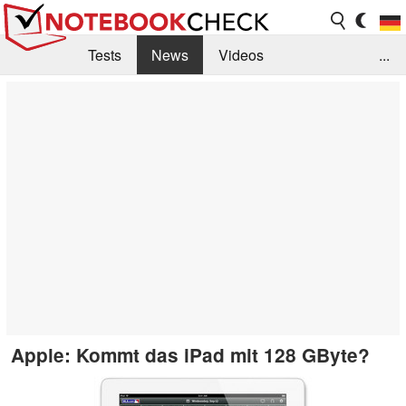
Tests
News
Videos
...
Benchmarks & Tech
Externe Tests
Kaufberatung
Deals
Suche
Jobs
Forum
Apple: Kommt das iPad mit 128 GByte?