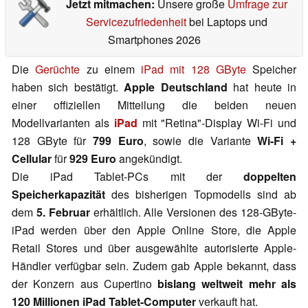
Jetzt mitmachen:
Unsere große
Umfrage zur
Servicezufriedenheit
bei Laptops und
Smartphones 2026
Die
Gerüchte
zu einem
iPad mit 128 GByte
Speicher
haben sich bestätigt.
Apple Deutschland
hat heute in
einer offiziellen Mitteilung die beiden neuen
Modellvarianten als
iPad
mit "Retina"-Display Wi-Fi und
128 GByte für
799 Euro
, sowie die Variante
Wi-Fi +
Cellular
für
929 Euro
angekündigt.
Die iPad Tablet-PCs mit der
doppelten
Speicherkapazität
des bisherigen Topmodells sind ab
dem
5. Februar
erhältlich. Alle Versionen des 128-GByte-
iPad werden über den Apple Online Store, die Apple
Retail Stores und über ausgewählte autorisierte Apple-
Händler verfügbar sein. Zudem gab Apple bekannt, dass
der Konzern aus Cupertino
bislang weltweit mehr als
120 Millionen iPad Tablet-Computer
verkauft hat.