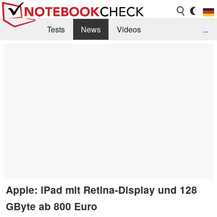
Tests
News
Videos
...
Benchmarks & Tech
Externe Tests
Kaufberatung
Deals
Suche
Jobs
Forum
Apple: iPad mit Retina-Display und 128
GByte ab 800 Euro