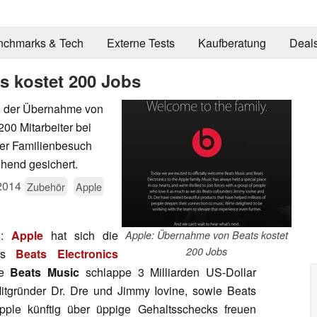
nchmarks & Tech
Externe Tests
Kaufberatung
Deal
s kostet 200 Jobs
ach der Übernahme von
200 Mitarbeiter bei
zer Familienbesuch
ehend gesichert.
2014
Zubehör
Apple
h:
Apple
hat sich die
Apple: Übernahme von Beats kostet
200 Jobs
ers
Beats Electronics
ce
Beats Music
schlappe 3 Milliarden US-Dollar
itgründer Dr. Dre und Jimmy Iovine, sowie Beats
le künftig über üppige Gehaltsschecks freuen