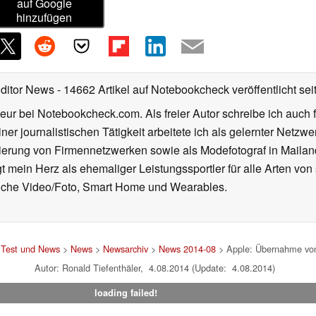
auf Google
hinzufügen
Editor News
- 14662 Artikel auf Notebookcheck veröffentlicht
sei
eur bei Notebookcheck.com. Als freier Autor schreibe ich auch 
ner journalistischen Tätigkeit arbeitete ich als gelernter Netzw
ierung von Firmennetzwerken sowie als Modefotograf in Mailan
 mein Herz als ehemaliger Leistungssportler für alle Arten von
reiche Video/Foto, Smart Home und Wearables.
 Test und News
>
News
>
Newsarchiv
>
News 2014-08
> Apple: Übernahme von
Autor: Ronald Tiefenthäler, 4.08.2014 (Update: 4.08.2014)
loading failed!