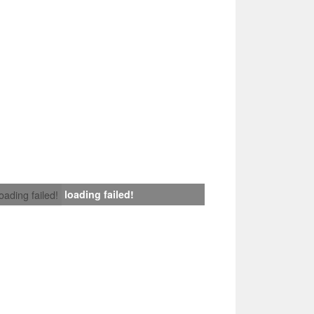
loading failed!
loading failed!