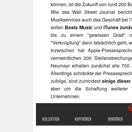
können, ist die Zukunft von rund 200 Be
Wie das Wall Street Journal berich
Musikservices auch das Geschäft bei i
sollen
Beats Music
und
iTunes
zunä
bis zu einem "gewissen Grad" mi
"Verknüpfung" dann tatsächlich geht, w
Inzwischen hat Apple-Pressespre
vermeintlichen 200 Stellenstreichun
Neumayr erhalten zunächst alle 700 
Allerdings schränkte der Pressesprec
zufolge, sind zumindest
einige dieser
aber um die Schaffung weiterer d
Unternehmen.