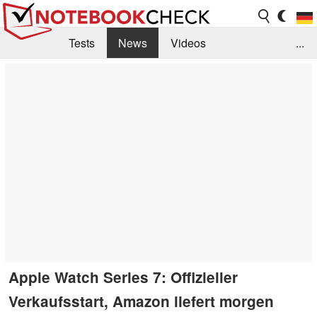
Tests
News
Videos
...
Benchmarks & Tech
Externe Tests
Kaufberatung
Deals
Suche
Jobs
Forum
Apple Watch Series 7: Offizieller
Verkaufsstart, Amazon liefert morgen