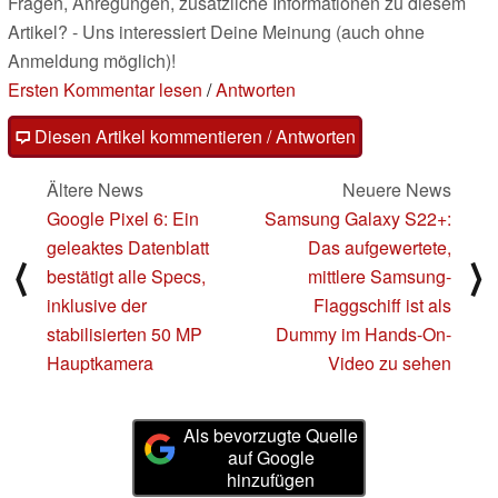
Fragen, Anregungen, zusätzliche Informationen zu diesem
Artikel? - Uns interessiert Deine Meinung (auch ohne
Anmeldung möglich)!
Ersten Kommentar lesen
/
Antworten
Diesen Artikel kommentieren / Antworten
Ältere News
Neuere News
Google Pixel 6: Ein
Samsung Galaxy S22+:
geleaktes Datenblatt
Das aufgewertete,
⟨
⟩
bestätigt alle Specs,
mittlere Samsung-
inklusive der
Flaggschiff ist als
stabilisierten 50 MP
Dummy im Hands-On-
Hauptkamera
Video zu sehen
Als bevorzugte Quelle
auf Google
hinzufügen