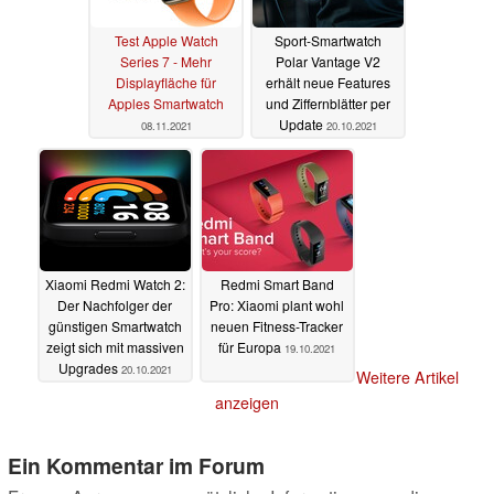
Test Apple Watch
Sport-Smartwatch
Series 7 - Mehr
Polar Vantage V2
Displayfläche für
erhält neue Features
Apples Smartwatch
und Ziffernblätter per
Update
08.11.2021
20.10.2021
Xiaomi Redmi Watch 2:
Redmi Smart Band
Der Nachfolger der
Pro: Xiaomi plant wohl
günstigen Smartwatch
neuen Fitness-Tracker
zeigt sich mit massiven
für Europa
19.10.2021
Upgrades
20.10.2021
Weitere Artikel
anzeigen
Ein Kommentar im Forum