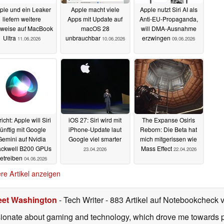
ple und ein Leaker
Apple macht viele
Apple nutzt Siri AI als
liefern weitere
Apps mit Update auf
Anti-EU-Propaganda,
weise auf MacBook
macOS 28
will DMA-Ausnahme
Ultra
unbrauchbar
erzwingen
11.06.2026
10.06.2026
09.06.2026
icht: Apple will Siri
iOS 27: Siri wird mit
The Expanse Osiris
ünftig mit Google
iPhone-Update laut
Reborn: Die Beta hat
Gemini auf Nvidia
Google viel smarter
mich mitgerissen wie
ackwell B200 GPUs
Mass Effect
23.04.2026
22.04.2026
etreiben
04.06.2026
re Artikel anzeigen
eet Washington
- Tech Writer
- 883 Artikel auf Notebookcheck v
onate about gaming and technology, which drove me towards purs