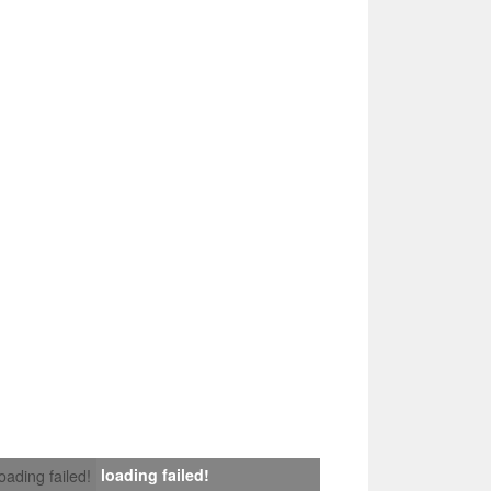
loading failed!
loading failed!