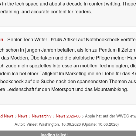
s in the tech space and about a decade in content writing. I hope
ertaining, and accurate content for readers.
hn
- Senior Tech Writer
- 9145 Artikel auf Notebookcheck veröffen
ch schon in jungen Jahren befallen, als ich zu Pentium II Zeite
h das Modden, Übertakten und die akribische Pflege meiner Ha
ich zudem ein spezielles Interesse an mobilen Technologien, di
hdem ich bei einer Tätigkeit im Marketing meine Liebe für das 
ebookcheck auf die Suche nach den spannendsten Themen aus d
e Leidenschaft für den Motorsport und das Mountainbiking.
und News
>
News
>
Newsarchiv
>
News 2026-06
> Apple hat auf der WWDC etwa
Autor: Vineet Washington, 10.06.2026 (Update: 10.06.2026)
loading failed!