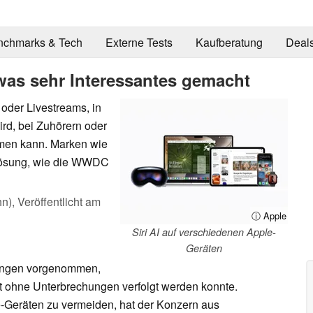
nchmarks & Tech
Externe Tests
Kaufberatung
Deal
as sehr Interessantes gemacht
 oder Livestreams, in
rd, bei Zuhörern oder
mmen kann. Marken wie
 Lösung, wie die WWDC
hn),
Veröffentlicht am
ⓘ Apple
Siri AI auf verschiedenen Apple-
Geräten
sungen vorgenommen,
 ohne Unterbrechungen verfolgt werden konnte.
-Geräten zu vermeiden, hat der Konzern aus