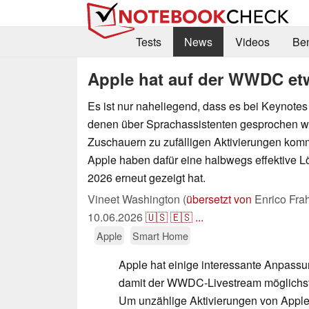
Tests
News
Videos
Be
Apple hat auf der WWDC etw
Es ist nur naheliegend, dass es bei Keynotes
denen über Sprachassistenten gesprochen wi
Zuschauern zu zufälligen Aktivierungen ko
Apple haben dafür eine halbwegs effektive
2026 erneut gezeigt hat.
Vineet Washington (
übersetzt von
Enrico Fra
10.06.2026
🇺🇸
🇪🇸
...
Apple
Smart Home
Apple hat einige interessante Anpas
damit der WWDC-Livestream möglichst
Um unzählige Aktivierungen von Apple