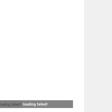
loading failed!
loading failed!