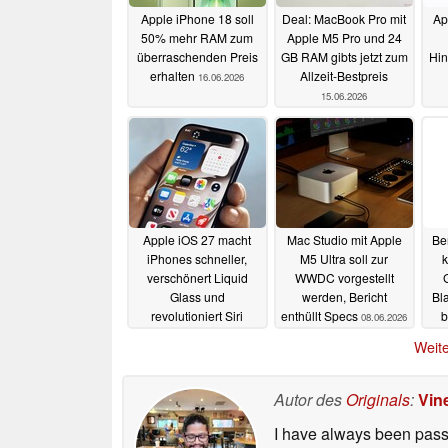
Apple iPhone 18 soll
Deal: MacBook Pro mit
Ap
50% mehr RAM zum
Apple M5 Pro und 24
überraschenden Preis
GB RAM gibts jetzt zum
Hin
erhalten
Allzeit-Bestpreis
16.06.2026
15.06.2026
Apple iOS 27 macht
Mac Studio mit Apple
Ber
iPhones schneller,
M5 Ultra soll zur
k
verschönert Liquid
WWDC vorgestellt
Glass und
werden, Bericht
Bl
revolutioniert Siri
enthüllt Specs
b
08.06.2026
08.06.2026
Weite
Autor des
Originals
:
Vin
I have always been passi