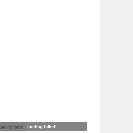
loading failed!
loading failed!