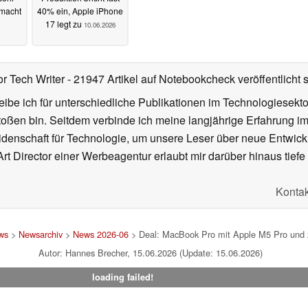
emacht
40% ein, Apple iPhone
17 legt zu
10.06.2026
or Tech Writer
- 21947 Artikel auf Notebookcheck veröffentlicht
s
ibe ich für unterschiedliche Publikationen im Technologiesekt
oßen bin. Seitdem verbinde ich meine langjährige Erfahrung 
denschaft für Technologie, um unsere Leser über neue Entwick
rt Director einer Werbeagentur erlaubt mir darüber hinaus tiefe 
Kontak
ws
>
Newsarchiv
>
News 2026-06
> Deal: MacBook Pro mit Apple M5 Pro und 2
Autor: Hannes Brecher, 15.06.2026 (Update: 15.06.2026)
loading failed!