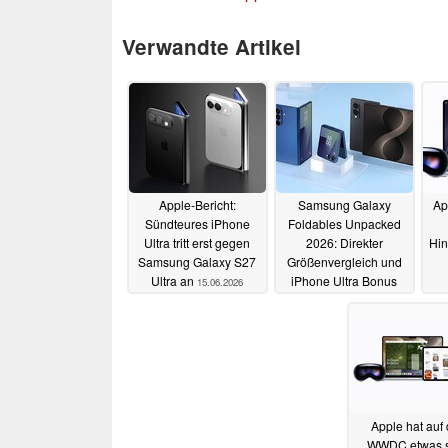
Verwandte Artikel
Apple-Bericht:
Samsung Galaxy
Ap
Sündteures iPhone
Foldables Unpacked
Ultra tritt erst gegen
2026: Direkter
Hin
Samsung Galaxy S27
Größenvergleich und
Ultra an
iPhone Ultra Bonus
15.06.2026
14.06.2026
Apple hat auf 
WWDC etwas 