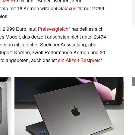
e M5 Pro
mit fünf "Super"-Kernen, zehn
hip mit 16 Kernen wird bei
Galaxus
für nur 2.299
los.
l 2.999 Euro, laut
Preisvergleich
handelt es sich
es Modell, das derzeit ansonsten nicht unter 2.474
 Version mit gleicher Speicher-Ausstattung, aber
Super"-Kernen, zwölf Performance-Kernen und 20
ro angeboten, auch das ist
ein Allzeit-Bestpreis
.