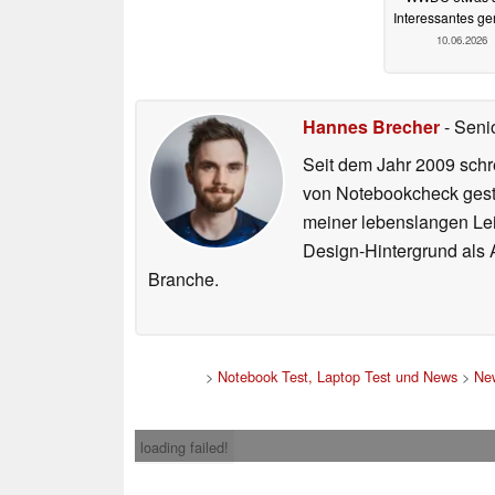
Interessantes g
10.06.2026
Hannes Brecher
- Seni
Seit dem Jahr 2009 schre
von Notebookcheck gest
meiner lebenslangen Lei
Design-Hintergrund als A
Branche.
>
Notebook Test, Laptop Test und News
>
Ne
loading failed!