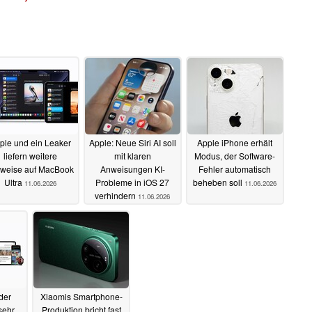
ple und ein Leaker
Apple: Neue Siri AI soll
Apple iPhone erhält
liefern weitere
mit klaren
Modus, der Software-
weise auf MacBook
Anweisungen KI-
Fehler automatisch
Ultra
Probleme in iOS 27
beheben soll
11.06.2026
11.06.2026
verhindern
11.06.2026
der
Xiaomis Smartphone-
sehr
Produktion bricht fast