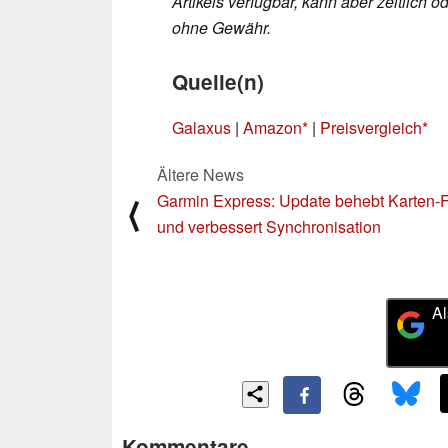
Artikels verfügbar, kann aber zeitlic
ohne Gewähr.
Quelle(n)
Galaxus
|
Amazon
|
Preisvergleich
Ältere News
Garmin Express: Update behebt Karten-F
⟨
und verbessert Synchronisation
Al
Kommentare