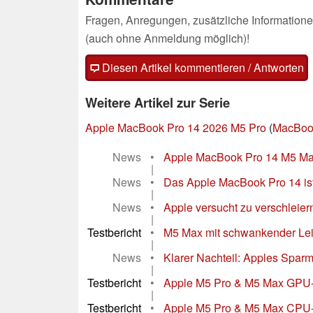
Fragen, Anregungen, zusätzliche Informatione
(auch ohne Anmeldung möglich)!
Diesen Artikel kommentieren / Antworten
Weitere Artikel zur Serie
Apple MacBook Pro 14 2026 M5 Pro
(
MacBook
News
•
Apple MacBook Pro 14 M5 Max h
|
News
•
Das Apple MacBook Pro 14 ist
|
News
•
Apple versucht zu verschleier
|
Testbericht
•
M5 Max mit schwankender Leis
|
News
•
Klarer Nachteil: Apples Spa
|
Testbericht
•
Apple M5 Pro & M5 Max GPU-A
|
Testbericht
•
Apple M5 Pro & M5 Max CPU-An