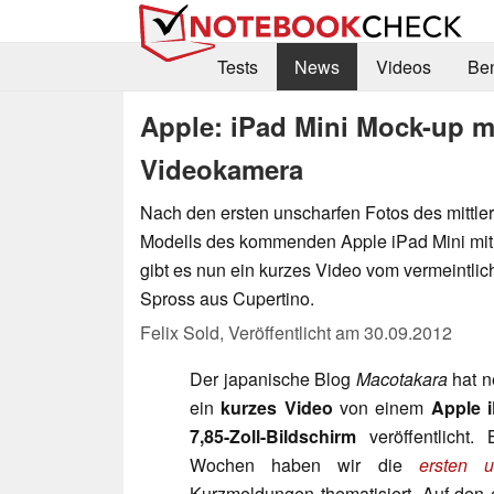
Tests
News
Videos
Be
Apple: iPad Mini Mock-up mi
Videokamera
Nach den ersten unscharfen Fotos des mittle
Modells des kommenden Apple iPad Mini mit 
gibt es nun ein kurzes Video vom vermeintlich
Spross aus Cupertino.
Felix Sold,
Veröffentlicht am
30.09.2012
Der japanische Blog
Macotakara
hat n
ein
kurzes Video
von einem
Apple 
7,85-Zoll-Bildschirm
veröffentlicht.
Wochen haben wir die
ersten u
Kurzmeldungen thematisiert. Auf den 