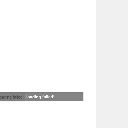
loading failed!
loading failed!