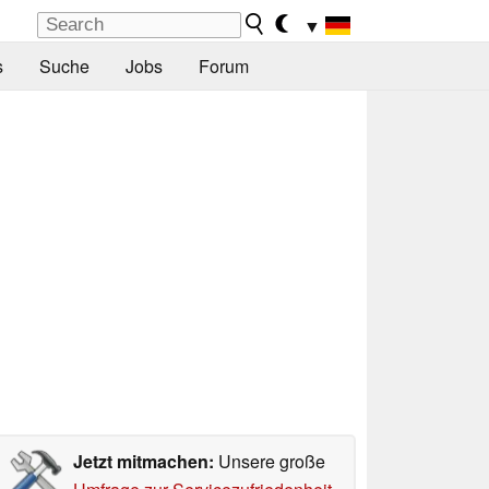
▼
s
Suche
Jobs
Forum
Jetzt mitmachen:
Unsere große