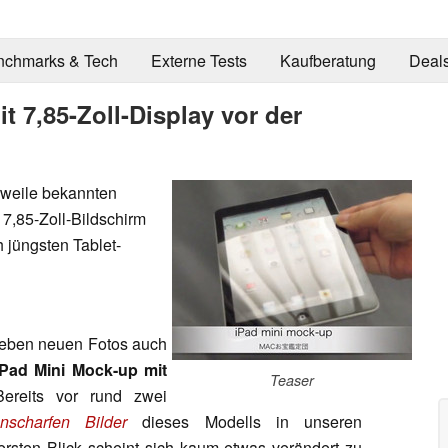
nchmarks & Tech
Externe Tests
Kaufberatung
Deal
t 7,85-Zoll-Display vor der
rweile bekannten
7,85-Zoll-Bildschirm
 jüngsten Tablet-
eben neuen Fotos auch
iPad Mini Mock-up mit
Teaser
 Bereits vor rund zwei
nscharfen Bilder
dieses Modells in unseren
ersten Blick scheint sich kaum etwas verändert zu