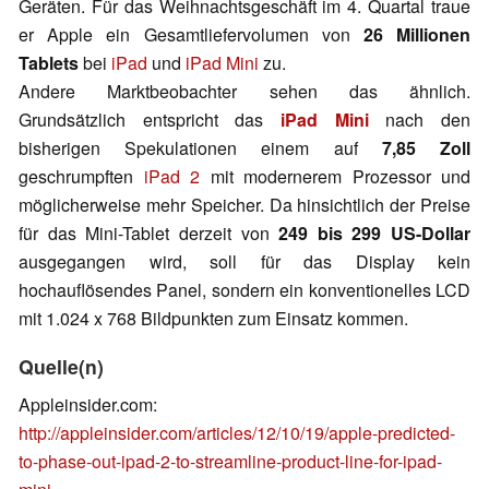
Geräten. Für das Weihnachtsgeschäft im 4. Quartal traue
er Apple ein Gesamtliefervolumen von
26 Millionen
Tablets
bei
iPad
und
iPad Mini
zu.
Andere Marktbeobachter sehen das ähnlich.
Grundsätzlich entspricht das
iPad Mini
nach den
bisherigen Spekulationen einem auf
7,85 Zoll
geschrumpften
iPad 2
mit modernerem Prozessor und
möglicherweise mehr Speicher. Da hinsichtlich der Preise
für das Mini-Tablet derzeit von
249 bis 299 US-Dollar
ausgegangen wird, soll für das Display kein
hochauflösendes Panel, sondern ein konventionelles LCD
mit 1.024 x 768 Bildpunkten zum Einsatz kommen.
Quelle(n)
Appleinsider.com:
http://appleinsider.com/articles/12/10/19/apple-predicted-
to-phase-out-ipad-2-to-streamline-product-line-for-ipad-