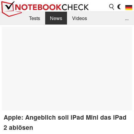
Tests
News
Videos
...
Benchmarks & Tech
Externe Tests
Kaufberatung
Deals
Suche
Jobs
Forum
Apple: Angeblich soll iPad Mini das iPad
2 ablösen