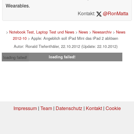
Wearables.
Kontakt:
@RonMatta
>
Notebook Test, Laptop Test und News
>
News
>
Newsarchiv
>
News
2012-10
> Apple: Angeblich soll iPad Mini das iPad 2 ablösen
Autor: Ronald Tiefenthäler, 22.10.2012 (Update: 22.10.2012)
loading failed!
loading failed!
Impressum
|
Team
|
Datenschutz
|
Kontakt
|
Cookie
Einstellungen
| 31.07.2026 20:01
* Beim Kauf über einen Affiliate-Link kann Notebookcheck eine Vergütung
erhalten. Vielen Dank für Ihre Unterstützung!.