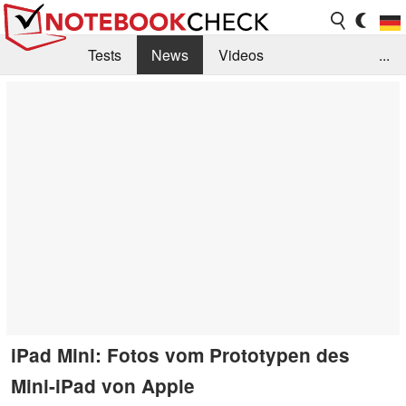
Tests
News
Videos
...
Benchmarks & Tech
Externe Tests
Kaufberatung
Deals
Suche
Jobs
Forum
iPad Mini: Fotos vom Prototypen des
Mini-iPad von Apple