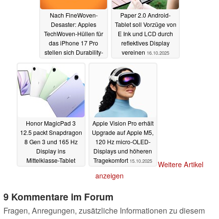
Nach FineWoven-
Paper 2.0 Android-
Desaster: Apples
Tablet soll Vorzüge von
TechWoven-Hüllen für
E Ink und LCD durch
das iPhone 17 Pro
reflektives Display
stellen sich Durability-
vereinen
16.10.2025
Test
16.10.2025
Honor MagicPad 3
Apple Vision Pro erhält
12.5 packt Snapdragon
Upgrade auf Apple M5,
8 Gen 3 und 165 Hz
120 Hz micro-OLED-
Display ins
Displays und höheren
Mittelklasse-Tablet
Tragekomfort
15.10.2025
Weitere Artikel
15.10.2025
anzeigen
9 Kommentare im Forum
Fragen, Anregungen, zusätzliche Informationen zu diesem