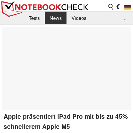
Tests
News
Videos
...
Benchmarks & Tech
Externe Tests
Kaufberatung
Deals
Suche
Jobs
Forum
Apple präsentiert iPad Pro mit bis zu 45%
schnellerem Apple M5