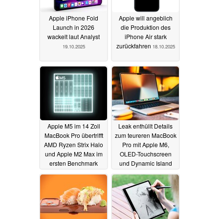
Apple iPhone Fold
Apple will angeblich
Launch in 2026
die Produktion des
wackelt laut Analyst
iPhone Air stark
zurückfahren
19.10.2025
18.10.2025
Apple M5 im 14 Zoll
Leak enthüllt Details
MacBook Pro übertrifft
zum teureren MacBook
AMD Ryzen Strix Halo
Pro mit Apple M6,
und Apple M2 Max im
OLED-Touchscreen
ersten Benchmark
und Dynamic Island
17.10.2025
16.10.2025