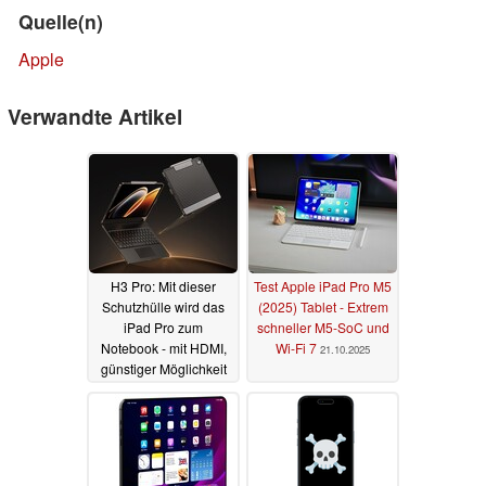
Quelle(n)
Apple
Verwandte Artikel
H3 Pro: Mit dieser
Test Apple iPad Pro M5
Schutzhülle wird das
(2025) Tablet - Extrem
iPad Pro zum
schneller M5-SoC und
Notebook - mit HDMI,
Wi-Fi 7
21.10.2025
günstiger Möglichkeit
zur
Speichererweiterung,
Tastatur und Touchpad
16.12.2025