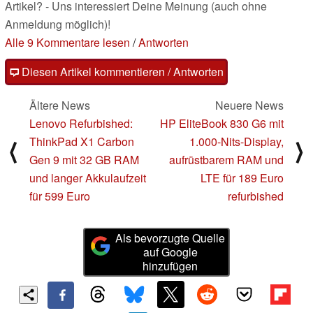
Artikel? - Uns interessiert Deine Meinung (auch ohne
Anmeldung möglich)!
Alle 9 Kommentare lesen
/
Antworten
Diesen Artikel kommentieren / Antworten
Ältere News
Neuere News
Lenovo Refurbished:
HP EliteBook 830 G6 mit
ThinkPad X1 Carbon
1.000-Nits-Display,
⟨
⟩
Gen 9 mit 32 GB RAM
aufrüstbarem RAM und
und langer Akkulaufzeit
LTE für 189 Euro
für 599 Euro
refurbished
Als bevorzugte Quelle
auf Google
hinzufügen