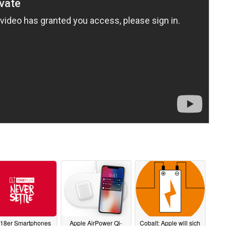
18er Smartphones
Apple AirPower Qi-
Cobalt: Apple will sich