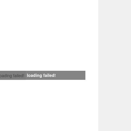
loading failed!
loading failed!