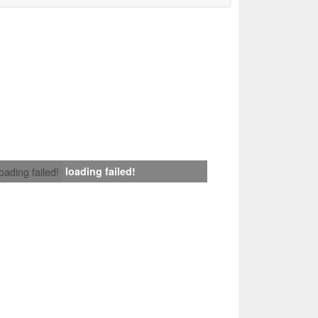
loading failed!
loading failed!