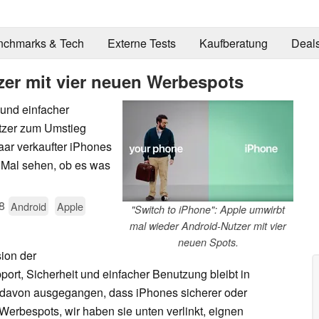
nchmarks & Tech
Externe Tests
Kaufberatung
Deal
er mit vier neuen Werbespots
und einfacher
tzer zum Umstieg
aar verkaufter iPhones
. Mal sehen, ob es was
8
Android
Apple
"Switch to iPhone": Apple umwirbt
mal wieder Android-Nutzer mit vier
neuen Spots.
sion der
t, Sicherheit und einfacher Benutzung bleibt in
ch davon ausgegangen, dass iPhones sicherer oder
Werbespots, wir haben sie unten verlinkt, eignen