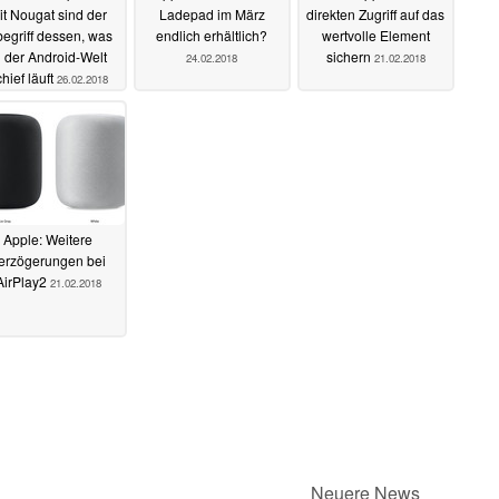
it Nougat sind der
Ladepad im März
direkten Zugriff auf das
begriff dessen, was
endlich erhältlich?
wertvolle Element
n der Android-Welt
sichern
24.02.2018
21.02.2018
hief läuft
26.02.2018
Apple: Weitere
erzögerungen bei
AirPlay2
21.02.2018
Neuere News