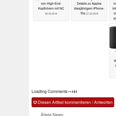
von High-End-
Details zu Apples
m
Kopfhörern mit NC
diesjährigem iPhone-
In
Trio
i
06.03.2018
27.02.2018
sc
V
Loading Comments
Diesen Artikel kommentieren / Antworten
Ältere News