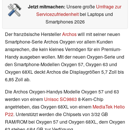
Jetzt mitmachen:
Unsere große
Umfrage zur
Servicezufriedenheit
bei Laptops und
Smartphones 2026
Der französische Hersteller
Archos
will mit seiner neuen
Smartphone-Serie Archos Oxygen vor allem Kunden
ansprechen, die kein kleines Vermögen für ein Premium-
Handy ausgeben wollen. Mit der neuen Oxygen-Serie und
den Smartphone-Modellen Oxygen 57, Oxygen 63 und
Oxygen 68XL deckt Archos die Displaygrößen 5,7 Zoll bis
6,85 Zoll ab.
Die Archos Oxygen-Handys Modelle Oxygen 57 und 63
werden von einem
Unisoc SC9863
8-Kern-Chip
angetrieben, das Oxygen 68XL von einem
MediaTek Helio
P22
. Unterstützt werden die Chipsets von 3/32 GB
RAM/ROM bei Oxygen 57 und Oxygen 68XL, dem Oxygen
63 stehen 4/64 GB zur Verfügung.