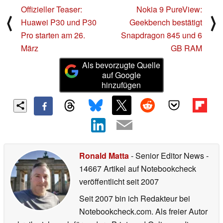
Offizieller Teaser:
Nokia 9 PureView:
⟨
⟩
Huawei P30 und P30
Geekbench bestätigt
Pro starten am 26.
Snapdragon 845 und 6
März
GB RAM
Als bevorzugte Quelle
auf Google
hinzufügen
Ronald Matta
- Senior Editor News
-
14667 Artikel auf Notebookcheck
veröffentlicht
seit 2007
Seit 2007 bin ich Redakteur bei
Notebookcheck.com. Als freier Autor