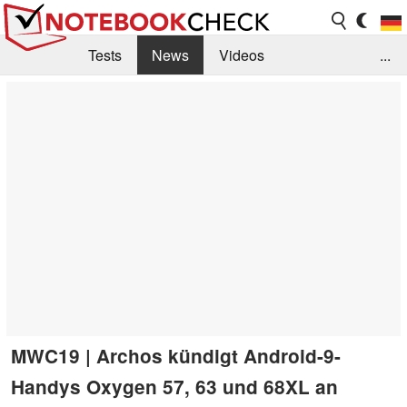
Tests
News
Videos
...
Benchmarks & Tech
Externe Tests
Kaufberatung
Deals
Suche
Jobs
Forum
MWC19 | Archos kündigt Android-9-
Handys Oxygen 57, 63 und 68XL an