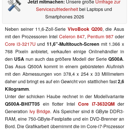
Jetzt mitmachen:
Unsere große
Umfrage zur
Servicezufriedenheit
bei Laptops und
Smartphones 2026
Neben seiner 11,6-Zoll-Serie
VivoBook Q200
, die Asus
mit den Prozessoren Intel
Celeron 847
,
Pentium 987
oder
Core i3-3217U
und
11,6"-Multitouch-Screen
mit 1.366 x
768 Pixeln anbietet, verkaufen einige Onlinehändler in
den
USA
nun auch das größere Modell der Serie
Q500A
.
Das Asus Q500A kommt in einem gebürsteten Alufinish
mit den Abmessungen von 378,4 x 254 x 33 Millimetern
daher und bringt es auf ein Gewicht von stattlichen fast
2,6
Kilogramm
.
Unter der schicken Haube rechnet in der Modellvariante
Q500A-BHI7T05
ein flotter Intel
Core i7-3632QM
der
Generation
Ivy Bridge
. Als Speicher sind 8 GByte DDR3-
RAM, eine 750-GByte-Festplatte und ein DVD-Brenner an
Bord. Die Grafikarbeit übernimmt die im Core-i7-Prozessor