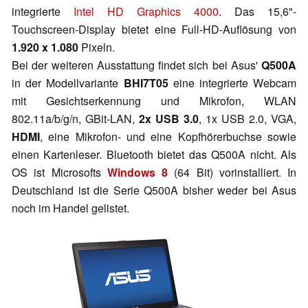
integrierte
Intel HD Graphics 4000
. Das 15,6"-
Touchscreen-Display bietet eine Full-HD-Auflösung von
1.920 x 1.080
Pixeln.
Bei der weiteren Ausstattung findet sich bei Asus'
Q500A
in der Modellvariante
BHI7T05
eine integrierte Webcam
mit Gesichtserkennung und Mikrofon, WLAN
802.11a/b/g/n, GBit-LAN,
2x USB 3.0
, 1x USB 2.0, VGA,
HDMI
, eine Mikrofon- und eine Kopfhörerbuchse sowie
einen Kartenleser. Bluetooth bietet das Q500A nicht. Als
OS ist Microsofts
Windows 8
(64 Bit) vorinstalliert. In
Deutschland ist die Serie Q500A bisher weder bei Asus
noch im Handel gelistet.