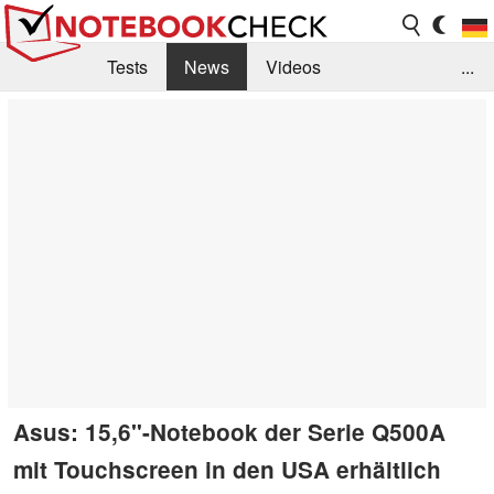
Tests
News
Videos
...
Benchmarks & Tech
Externe Tests
Kaufberatung
Deals
Suche
Jobs
Forum
Asus: 15,6"-Notebook der Serie Q500A
mit Touchscreen in den USA erhältlich