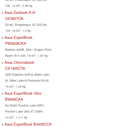
100, 14.00", 0.99 kg
Asus Zenbook A16
UX3607OA
X2-90, Snapdragon X2 X2E-96-
100, 16.00", 1.2 kg
Asus ExpertBook
PM3606CKA
Radeon 820M, Strix / Gorgon Point
Ryzen AI 5 330, 16.00", 1.87 kg
Asus Chromebook
CX1405CTA
UHD Graphics 24EUs (Alder Lake-
N), Alder Lake-N Processor N150,
14.00", 1.39 kg
Asus ExpertBook Ultra
B9406CAA
Arc B390 Panther Lake iGPU,
Panther Lake Ultra X7 358H,
14.00", 1.111 kg
Asus ExpertBook B3405CCA