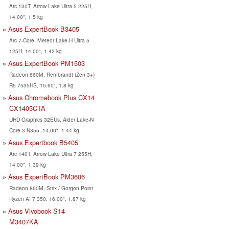
Arc 130T, Arrow Lake Ultra 5 225H,
14.00", 1.5 kg
Asus ExpertBook B3405
Arc 7-Core, Meteor Lake-H Ultra 5
125H, 14.00", 1.42 kg
Asus ExpertBook PM1503
Radeon 660M, Rembrandt (Zen 3+)
R5 7535HS, 15.60", 1.8 kg
Asus Chromebook Plus CX14
CX1405CTA
UHD Graphics 32EUs, Alder Lake-N
Core 3 N355, 14.00", 1.44 kg
Asus Expertbook B5405
Arc 140T, Arrow Lake Ultra 7 255H,
14.00", 1.39 kg
Asus ExpertBook PM3606
Radeon 860M, Strix / Gorgon Point
Ryzen AI 7 350, 16.00", 1.87 kg
Asus Vivobook S14
M3407KA