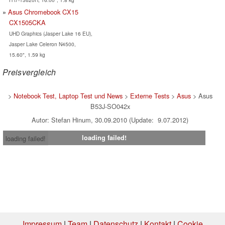
Asus Chromebook CX15
CX1505CKA
UHD Graphics (Jasper Lake 16 EU),
Jasper Lake Celeron N4500,
15.60", 1.59 kg
Preisvergleich
>
Notebook Test, Laptop Test und News
>
Externe Tests
>
Asus
> Asus
B53J-SO042x
Autor: Stefan Hinum, 30.09.2010 (Update: 9.07.2012)
loading failed!
loading failed!
Impressum
|
Team
|
Datenschutz
|
Kontakt
|
Cookie