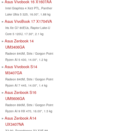
Asus Vivobook 16 X1607AA
Intel Graphics 4 Xe3 PTL, Panther
Lake Ultra 5 325, 16.00", 1.88 kg
Asus VivoBook 17 X1704VA
Iris Xe G7 80EUs, Raptor Lake-U
Core 5 120U, 17.30", 2.1 kg
Asus Zenbook 14
UM3406GA
Radeon 840M, Strix / Gorgon Point
Ryzen AI 5 430, 14.00", 1.2 kg
Asus Vivobook S14
M3407GA
Radeon 840M, Strix / Gorgon Point
Ryzen AI 7 445, 14.00", 1.4 kg
Asus Zenbook S16
UM5606GA
Radeon 890M, Strix / Gorgon Point
Ryzen AI 9 HX 470, 16.00", 1.5 kg
Asus Zenbook A14
UX3407NA
X2-90, Snapdragon X2 X2E-88-