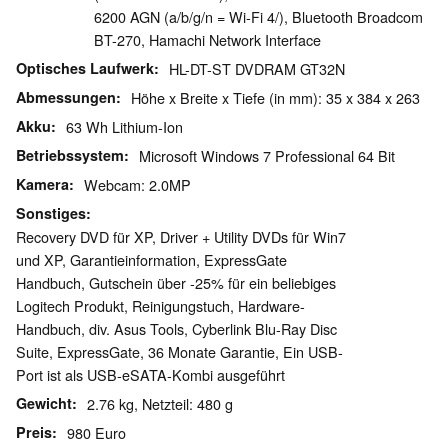
6200 AGN (a/b/g/n = Wi-Fi 4/), Bluetooth Broadcom
BT-270, Hamachi Network Interface
Optisches Laufwerk
HL-DT-ST DVDRAM GT32N
Abmessungen
Höhe x Breite x Tiefe (in mm): 35 x 384 x 263
Akku
63 Wh Lithium-Ion
Betriebssystem
Microsoft Windows 7 Professional 64 Bit
Kamera
Webcam: 2.0MP
Sonstiges
Recovery DVD für XP, Driver + Utility DVDs für Win7
und XP, Garantieinformation, ExpressGate
Handbuch, Gutschein über -25% für ein beliebiges
Logitech Produkt, Reinigungstuch, Hardware-
Handbuch, div. Asus Tools, Cyberlink Blu-Ray Disc
Suite, ExpressGate, 36 Monate Garantie, Ein USB-
Port ist als USB-eSATA-Kombi ausgeführt
Gewicht
2.76 kg, Netzteil: 480 g
Preis
980 Euro