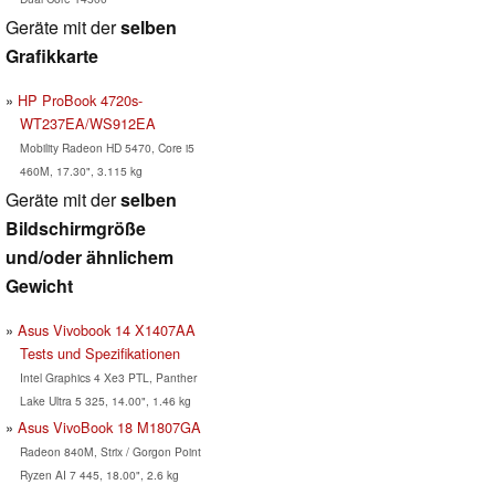
Geräte mit der
selben
Grafikkarte
HP ProBook 4720s-
WT237EA/WS912EA
Mobility Radeon HD 5470, Core i5
460M, 17.30", 3.115 kg
Geräte mit der
selben
Bildschirmgröße
und/oder ähnlichem
Gewicht
Asus Vivobook 14 X1407AA
Tests und Spezifikationen
Intel Graphics 4 Xe3 PTL, Panther
Lake Ultra 5 325, 14.00", 1.46 kg
Asus VivoBook 18 M1807GA
Radeon 840M, Strix / Gorgon Point
Ryzen AI 7 445, 18.00", 2.6 kg