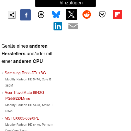
hinzufügen
Geräte eines
anderen
Herstellers
und/oder mit
einer
anderen CPU
Samsung R538-DT01BG
Mobility Radeon HD 5470, Core i3
380M
Acer TravelMate 5542G-
P344G32Mnss
Mobility Radeon HD 5470, Athlon II
P340
MSI CX605-059XPL
Mobility Radeon HD 5470, Pentium
Dual Core T4500