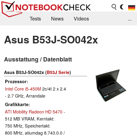
Tests
News
Videos
...
Benchmarks & Tech
Externe Tests
Asus B53J-SO042x
Kaufberatung
Deals
Suche
Jobs
Ausstattung / Datenblatt
Forum
Asus B53J-SO042x (
B53J Serie
)
Prozessor
Intel Core i5-450M
2c/4t 2 x 2.4
- 2.7 GHz, Arrandale
Grafikkarte
ATI Mobility Radeon HD 5470
-
512 MB VRAM, Kerntakt:
750 MHz, Speichertakt:
800 MHz, atiumdag 8.743.0.0 /