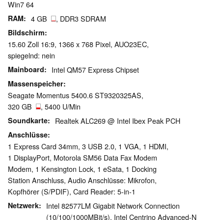
Win7 64
RAM
4 GB
, DDR3 SDRAM
Bildschirm
15.60 Zoll 16:9, 1366 x 768 Pixel, AUO23EC,
spiegelnd: nein
Mainboard
Intel QM57 Express Chipset
Massenspeicher
Seagate Momentus 5400.6 ST9320325AS,
320 GB
, 5400 U/Min
Soundkarte
Realtek ALC269 @ Intel Ibex Peak PCH
Anschlüsse
1 Express Card 34mm, 3 USB 2.0, 1 VGA, 1 HDMI,
1 DisplayPort, Motorola SM56 Data Fax Modem
Modem, 1 Kensington Lock, 1 eSata, 1 Docking
Station Anschluss, Audio Anschlüsse: Mikrofon,
Kopfhörer (S/PDIF), Card Reader: 5-in-1
Netzwerk
Intel 82577LM Gigabit Network Connection
(10/100/1000MBit/s), Intel Centrino Advanced-N