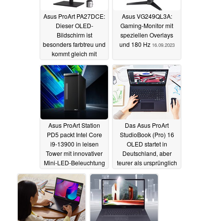
Asus ProArt PA27DCE:
Asus VG249QL3A:
Dieser OLED-
Gaming-Monitor mit
Bildschirm ist
speziellen Overlays
besonders farbtreu und
und 180 Hz
16.09.2023
kommt gleich mit
einem Kolorimeter
30.10.2023
Asus ProArt Station
Das Asus ProArt
PD5 packt Intel Core
StudioBook (Pro) 16
i9-13900 in leisen
OLED startet in
Tower mit innovativer
Deutschland, aber
Mini-LED-Beleuchtung
teurer als ursprünglich
angekündigt
09.01.2023
22.12.2021