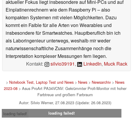
aktueller Fokus liegt insbesondere auf Mini-PCs und auf
Einplatinenrechnern wie dem Raspberry Pi – also
kompakten Systemen mit vielen Möglichkeiten. Dazu
kommt ein Faible für alle Arten von Wearables und
insbesondere für Smartwatches. Hauptberuflich bin ich
als Laboringenieur unterwegs, weshalb mir weder
naturwissenschaftliche Zusammenhänge noch die
Interpretation komplexer Messungen fern liegen.
Kontakt:
silvio39191
,
LinkedIn
,
Muck Rack
>
Notebook Test, Laptop Test und News
>
News
>
Newsarchiv
>
News
2023-08
> Asus ProArt PA34VCNV: Gekrümmter Profi-Monitor mit hoher
Farbtreue und großem Farbraum
Autor: Silvio Werner, 27.08.2023 (Update: 26.08.2023)
loading failed!
loading failed!