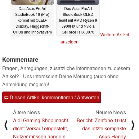
Das Asus ProArt
Das Asus ProArt
StudioBook 16 (Pro)
StudioBook OLED
kommt mit OLED-
leakt mit AMD Ryzen 9
Display, Flaggschiff-
5900HX und Nvidia
CPUs und innovativem
GeForce RTX 3070
Weitere Artikel
Asus Dial
02.09.2021
02.08.2021
anzeigen
Kommentare
Fragen, Anregungen, zusätzliche Informationen zu diesem
Artikel? - Uns interessiert Deine Meinung (auch ohne
Anmeldung möglich)!
Diesen Artikel kommentieren / Antworten
Ältere News
Neuere News
Aldi Gaming Shop macht
Bericht: Zenfone 10 ist
⟨
⟩
dicht: Verkauf eingestellt,
das letzte kompakte
Nutzer müssen handeln
Asus-Handy