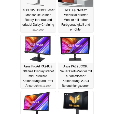
AOC Q27U3CV: Dieser
AOC Q27N3S2:
Monitor ist Calman
Werkskalibrierter
Ready, farbtreu und
Monitor mit hoher
erlaubt Daisy Chaining
Farbgenauigkeit und
erhöhter
23.04.2024
Bildwiederholfrequenz
startet für umgerechnet
unter 200 Euro
14.03.2024
Asus ProArt PA24US:
Asus PA32UCXR:
Starkes Display startet
Neuer Profi-Monitor mit
mit Hardware-
automatischer
Kalibrierung und Profi-
Kalibrierung, 2.304
Anspruch
Beleuchtungszonen
08.02.2024
und 1.600 Nits
04.01.2024