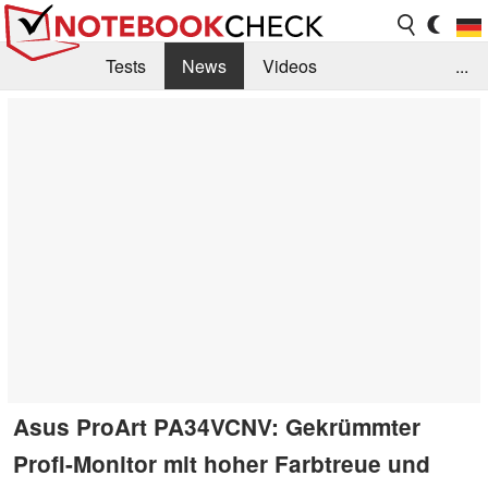
Tests
News
Videos
...
Benchmarks & Tech
Externe Tests
Kaufberatung
Deals
Suche
Jobs
Forum
Asus ProArt PA34VCNV: Gekrümmter
Profi-Monitor mit hoher Farbtreue und