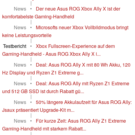
|
News
•
Der neue Asus ROG Xbox Ally X ist der
komfortabelste Gaming-Handheld
|
News
•
Microsofts neuer Xbox Vollbildmodus bringt
keine Leistungsvorteile
|
Testbericht
•
Xbox Fullscreen-Experience auf dem
Gaming-Handheld - Asus ROG Xbox Ally X i...
|
News
•
Deal: Asus ROG Ally X mit 80 Wh Akku, 120
Hz Display und Ryzen Z1 Extreme g...
|
News
•
Deal: Asus ROG Ally mit Ryzen Z1 Extreme
und 512 GB SSD ist durch Rabatt gü...
|
News
•
50% längere Akkulaufzeit für Asus ROG Ally:
Jsaux präsentiert Upgrade-Kit m...
|
News
•
Für kurze Zeit: Asus ROG Ally Z1 Extreme
Gaming-Handheld mit starkem Rabatt...
|