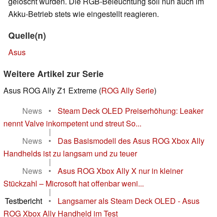
gelöscht wurden. Die RGB-Beleuchtung soll nun auch im
Akku-Betrieb stets wie eingestellt reagieren.
Quelle(n)
Asus
Weitere Artikel zur Serie
Asus ROG Ally Z1 Extreme (
ROG Ally Serie
)
News
•
Steam Deck OLED Preiserhöhung: Leaker
nennt Valve inkompetent und streut So...
|
News
•
Das Basismodell des Asus ROG Xbox Ally
Handhelds ist zu langsam und zu teuer
|
News
•
Asus ROG Xbox Ally X nur in kleiner
Stückzahl – Microsoft hat offenbar weni...
|
Testbericht
•
Langsamer als Steam Deck OLED - Asus
ROG Xbox Ally Handheld im Test