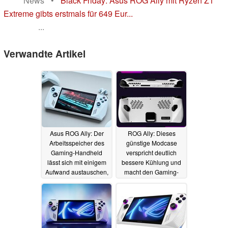
News
•
Black Friday: Asus ROG Ally mit Ryzen Z1
Extreme gibts erstmals für 649 Eur...
...
Verwandte Artikel
Asus ROG Ally: Der
ROG Ally: Dieses
Arbeitsspeicher des
günstige Modcase
Gaming-Handheld
verspricht deutlich
lässt sich mit einigem
bessere Kühlung und
Aufwand austauschen,
macht den Gaming-
Performancegewinne
Handheld deutlich
denkbar
schneller, unterstützt
03.12.2023
Zusatz-Akku
18.11.2023