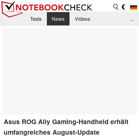
Tests
News
Videos
...
Benchmarks & Tech
Externe Tests
Kaufberatung
Deals
Suche
Jobs
Forum
Asus ROG Ally Gaming-Handheld erhält
umfangreiches August-Update