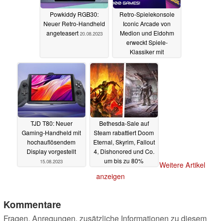
Powkiddy RGB30:
Retro-Spielekonsole
Neuer Retro-Handheld
Iconic Arcade von
angeteasert
Medion und Eldohm
20.08.2023
erweckt Spiele-
Klassiker mit
Raspberry Pi zu
neuem Leben
20.08.2023
TJD T80: Neuer
Bethesda-Sale auf
Gaming-Handheld mit
Steam rabattiert Doom
hochauflösendem
Eternal, Skyrim, Fallout
Display vorgestellt
4, Dishonored und Co.
um bis zu 80%
15.08.2023
Weitere Artikel
10.08.2023
anzeigen
Kommentare
Fragen, Anregungen, zusätzliche Informationen zu diesem