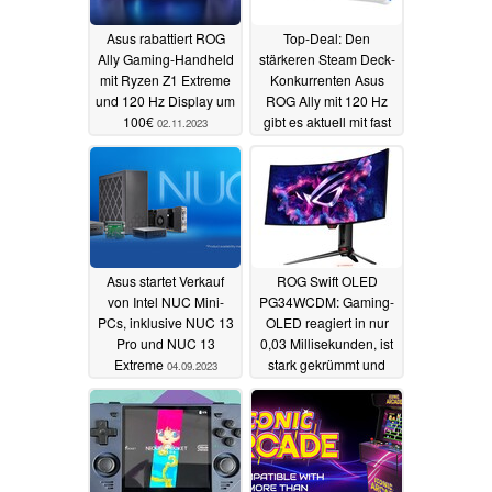
Asus rabattiert ROG
Top-Deal: Den
Ally Gaming-Handheld
stärkeren Steam Deck-
mit Ryzen Z1 Extreme
Konkurrenten Asus
und 120 Hz Display um
ROG Ally mit 120 Hz
100€
gibt es aktuell mit fast
02.11.2023
20 Prozent Rabatt und
zum Allzeit-Bestpreis
06.10.2023
Asus startet Verkauf
ROG Swift OLED
von Intel NUC Mini-
PG34WCDM: Gaming-
PCs, inklusive NUC 13
OLED reagiert in nur
Pro und NUC 13
0,03 Millisekunden, ist
Extreme
stark gekrümmt und
04.09.2023
kommt mit smartem
KVM-Switch und
Heatsink
22.08.2023