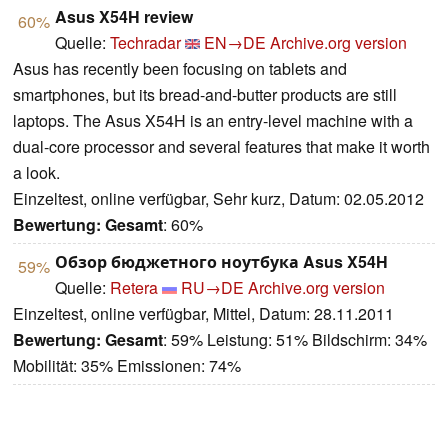
Asus X54H review
60%
Quelle:
Techradar
EN→DE
Archive.org version
Asus has recently been focusing on tablets and
smartphones, but its bread-and-butter products are still
laptops. The Asus X54H is an entry-level machine with a
dual-core processor and several features that make it worth
a look.
Einzeltest, online verfügbar, Sehr kurz, Datum: 02.05.2012
Bewertung:
Gesamt
: 60%
Обзор бюджетного ноутбука Asus X54H
59%
Quelle:
Retera
RU→DE
Archive.org version
Einzeltest, online verfügbar, Mittel, Datum: 28.11.2011
Bewertung:
Gesamt
: 59% Leistung: 51% Bildschirm: 34%
Mobilität: 35% Emissionen: 74%