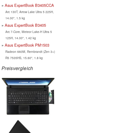
Asus ExpertBook B3405CCA
Arc 130T, Arrow Lake Ultra 5 225H,
14.00", 1.5 kg
Asus ExpertBook B3405
Arc 7-Core, Meteor Lake-H Ultra 5
125H, 14.00", 1.42 kg
Asus ExpertBook PM1503
Radeon 660M, Rembrandt (Zen 3+)
R5 7535HS, 15.60", 1.8 kg
Preisvergleich