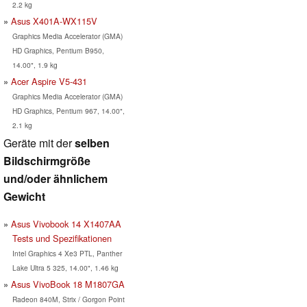
2.2 kg
Asus X401A-WX115V
Graphics Media Accelerator (GMA)
HD Graphics, Pentium B950,
14.00", 1.9 kg
Acer Aspire V5-431
Graphics Media Accelerator (GMA)
HD Graphics, Pentium 967, 14.00",
2.1 kg
Geräte mit der
selben
Bildschirmgröße
und/oder ähnlichem
Gewicht
Asus Vivobook 14 X1407AA
Tests und Spezifikationen
Intel Graphics 4 Xe3 PTL, Panther
Lake Ultra 5 325, 14.00", 1.46 kg
Asus VivoBook 18 M1807GA
Radeon 840M, Strix / Gorgon Point