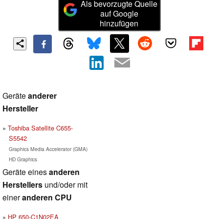
Als bevorzugte Quelle
auf Google
hinzufügen
Geräte
anderer
Hersteller
Toshiba Satellite C655-
S5542
Graphics Media Accelerator (GMA)
HD Graphics
Geräte eines
anderen
Herstellers
und/oder mit
einer
anderen CPU
HP 650-C1N02EA