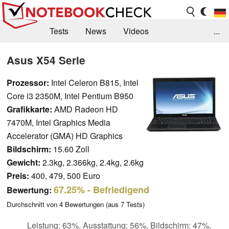
Tests
News
Videos
...
Benchmarks & Tech
Externe Tests
Asus X54 Serie
Kaufberatung
Deals
Suche
Jobs
Prozessor:
Intel Celeron B815, Intel
Core i3 2350M, Intel Pentium B950
Forum
Grafikkarte:
AMD Radeon HD
7470M, Intel Graphics Media
Accelerator (GMA) HD Graphics
Bildschirm:
15.60 Zoll
Gewicht:
2.3kg, 2.366kg, 2.4kg, 2.6kg
Preis:
400, 479, 500 Euro
67.25%
- Befriedigend
Bewertung:
Durchschnitt von
4
Bewertungen (aus
7
Tests)
Leistung: 63%, Ausstattung: 56%, Bildschirm: 47%,