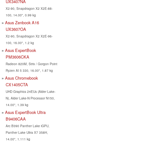
UX3407NA
X2-90, Snapdragon X2 X2E-88-
100, 14.00", 0.99 kg
Asus Zenbook A16
UX3607OA
X2-90, Snapdragon X2 X2E-96-
100, 16.00", 1.2 kg
Asus ExpertBook
PM3606CKA
Radeon 820M, Strix / Gorgon Point
Ryzen AI 5 330, 16.00", 1.87 kg
Asus Chromebook
CX1405CTA
UHD Graphics 24EUs (Alder Lake-
N), Alder Lake-N Processor N150,
14.00", 1.39 kg
Asus ExpertBook Ultra
B9406CAA
Arc B390 Panther Lake iGPU,
Panther Lake Ultra X7 358H,
14.00", 1.111 kg