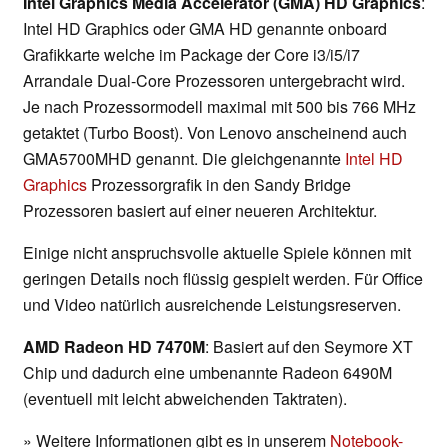
Intel Graphics Media Accelerator (GMA) HD Graphics
:
Intel HD Graphics oder GMA HD genannte onboard
Grafikkarte welche im Package der Core i3/i5/i7
Arrandale Dual-Core Prozessoren untergebracht wird.
Je nach Prozessormodell maximal mit 500 bis 766 MHz
getaktet (Turbo Boost). Von Lenovo anscheinend auch
GMA5700MHD genannt. Die gleichgenannte
Intel HD
Graphics
Prozessorgrafik in den Sandy Bridge
Prozessoren basiert auf einer neueren Architektur.
Einige nicht anspruchsvolle aktuelle Spiele können mit
geringen Details noch flüssig gespielt werden. Für Office
und Video natürlich ausreichende Leistungsreserven.
AMD Radeon HD 7470M
: Basiert auf den Seymore XT
Chip und dadurch eine umbenannte Radeon 6490M
(eventuell mit leicht abweichenden Taktraten).
» Weitere Informationen gibt es in unserem
Notebook-