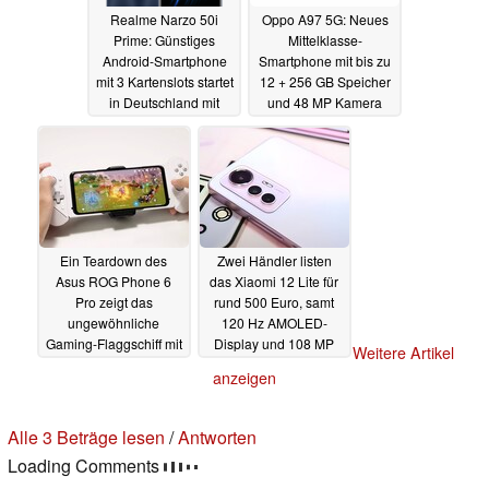
Realme Narzo 50i
Oppo A97 5G: Neues
Prime: Günstiges
Mittelklasse-
Android-Smartphone
Smartphone mit bis zu
mit 3 Kartenslots startet
12 + 256 GB Speicher
in Deutschland mit
und 48 MP Kamera
Rabatt
geleakt
06.07.2022
06.07.2022
Ein Teardown des
Zwei Händler listen
Asus ROG Phone 6
das Xiaomi 12 Lite für
Pro zeigt das
rund 500 Euro, samt
ungewöhnliche
120 Hz AMOLED-
Gaming-Flaggschiff mit
Display und 108 MP
Weitere Artikel
zwei Akkus von innen
Triple-Kamera
06.07.2022
anzeigen
06.07.2022
Alle 3 Beträge lesen
/
Antworten
Loading Comments