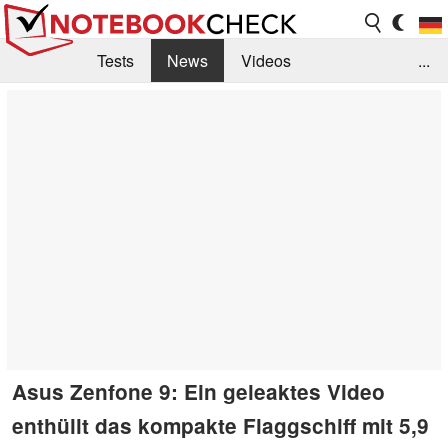
Tests
News
Videos
...
Benchmarks & Tech
Externe Tests
Kaufberatung
Deals
Suche
Jobs
Forum
Asus Zenfone 9: Ein geleaktes Video
enthüllt das kompakte Flaggschiff mit 5,9