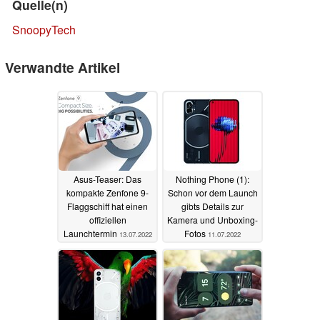
Quelle(n)
SnoopyTech
Verwandte Artikel
Asus-Teaser: Das
Nothing Phone (1):
kompakte Zenfone 9-
Schon vor dem Launch
Flaggschiff hat einen
gibts Details zur
offiziellen
Kamera und Unboxing-
Launchtermin
Fotos
13.07.2022
11.07.2022