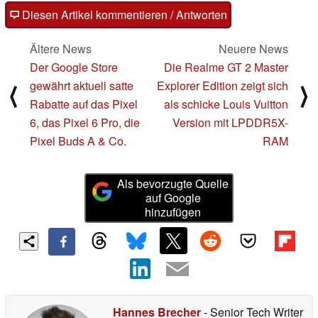
Diesen Artikel kommentieren / Antworten
Ältere News
Neuere News
Der Google Store
Die Realme GT 2 Master
gewährt aktuell satte
Explorer Edition zeigt sich
⟨
⟩
Rabatte auf das Pixel
als schicke Louis Vuitton
6, das Pixel 6 Pro, die
Version mit LPDDR5X-
Pixel Buds A & Co.
RAM
Als bevorzugte Quelle
auf Google
hinzufügen
Hannes Brecher
- Senior Tech Writer