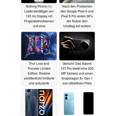
Nothing Phone (1):
Nach den Problemen
Leaks bestätigen ein
des Google Pixel 6 und
120 Hz Display mit
Pixel 6 Pro sollen 36%
Fingerabdrucksensor
der Nutzer den
und eine
Umstieg auf andere
Schnellladung
Marken planen
07.07.2022
07.07.2022
Thor Love and
Gerücht: Das Xiaomi
Thunder Limited
12T Pro bietet eine 200
Edition: Realme
MP Kamera und einen
veröffentlicht limitierte
Snapdragon 8+ Gen 1
und reduzierte
zum attraktiven Preis
Sonderedition des GT
07.07.2022
Neo 3 150W
07.07.2022