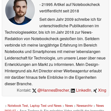
- 21995 Artikel auf Notebookcheck
veröffentlicht
seit 2018
Seit dem Jahr 2009 schreibe ich für
unterschiedliche Publikationen im
Technologiesektor, bis ich im Jahr 2018 zur News-
Redaktion von Notebookcheck gestoßen bin. Seitdem
verbinde ich meine langjährige Erfahrung im Bereich
Notebooks und Smartphones mit meiner lebenslangen
Leidenschaft für Technologie, um unsere Leser über neue
Entwicklungen am Markt zu informieren. Mein Design-
Hintergrund als Art Director einer Werbeagentur erlaubt
mir darüber hinaus tiefe Einblicke in die Eigenheiten
dieser Branche.
Kontakt:
@HannesBrecher
,
LinkedIn
,
Xing
>
Notebook Test, Laptop Test und News
>
News
>
Newsarchiv
>
News
2022-07
> Asus Zenfone 9: Ein geleaktes Video enthüllt das kompakte