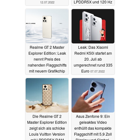
LPDDR5X und 120 Hz
12.07.2022
AMOLED umgerechnet
ab gut 500 Euro
12.07.2022
Realme GT 2 Master
Leak: Das Xiaomi
Explorer Edition: Leak
Redmi K50i startet am
nennt Preis des
20. Juli ab
nahenden Flaggschiffs
umgerechnet rund 335
mit neuem Grafikchip
Euro
07.07.2022
und 100 Watt
11.07.2022
Die Realme GT 2
Asus Zenfone 9: Ein
Master Explorer Edition
geleaktes Video
zeigt sich als schicke
enthüllt das kompakte
Louis Vuitton Version
Flaggschiff mit 5,9 Zoll
mit LPDDR5X-RAM
Display und Gimbal-