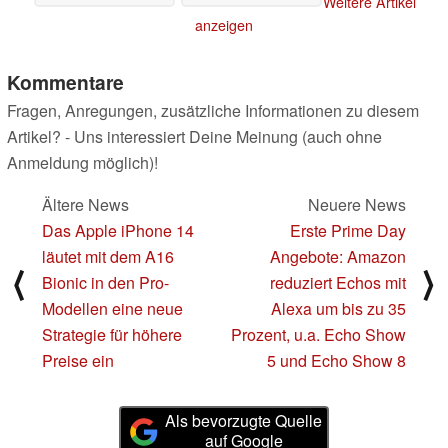
Weitere Artikel
Rabatt
geleakt
06.07.2022
06.07.2022
anzeigen
Kommentare
Fragen, Anregungen, zusätzliche Informationen zu diesem
Artikel? - Uns interessiert Deine Meinung (auch ohne
Anmeldung möglich)!
Ältere News
Neuere News
Das Apple iPhone 14
Erste Prime Day
läutet mit dem A16
Angebote: Amazon
⟨
⟩
Bionic in den Pro-
reduziert Echos mit
Modellen eine neue
Alexa um bis zu 35
Strategie für höhere
Prozent, u.a. Echo Show
Preise ein
5 und Echo Show 8
Als bevorzugte Quelle
auf Google