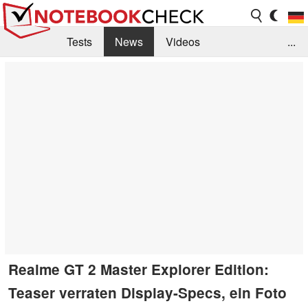
Tests
News
Videos
...
Benchmarks & Tech
Externe Tests
Kaufberatung
Deals
Suche
Jobs
Forum
Realme GT 2 Master Explorer Edition:
Teaser verraten Display-Specs, ein Foto