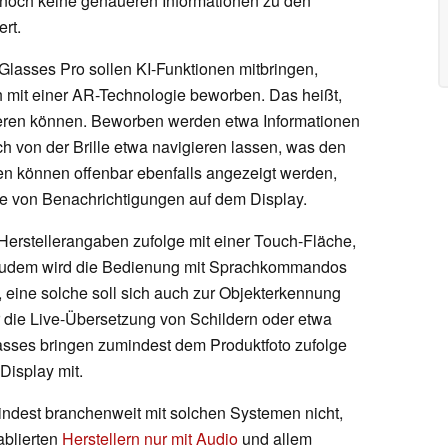
h noch keine genaueren Informationen zu den
rt.
Glasses Pro sollen KI-Funktionen mitbringen,
ch mit einer AR-Technologie beworben. Das heißt,
ieren können. Beworben werden etwa Informationen
ch von der Brille etwa navigieren lassen, was den
zen können offenbar ebenfalls angezeigt werden,
ge von Benachrichtigungen auf dem Display.
erstellerangaben zufolge mit einer Touch-Fläche,
 zudem wird die Bedienung mit Sprachkommandos
, eine solche soll sich auch zur Objekterkennung
r die Live-Übersetzung von Schildern oder etwa
lasses bringen zumindest dem Produktfoto zufolge
Display mit.
indest branchenweit mit solchen Systemen nicht,
ablierten
Herstellern nur mit Audio
und allem