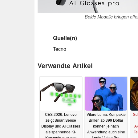
Beide Modelle bringen offe
Quelle(n)
Tecno
Verwandte Artikel
CES 2026: Lenovo
Viture Luma: Kompakte
Sc
zeigt Smart Sense
Brillen ab 399 Dollar
Display und AI Glasses
können je nach
Ak
als spannende KI-
Anwendung auch eine
Te
Konzepte
Apple Vision Pro-