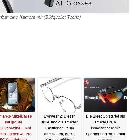
nbar eine Kamera mit (Bildquelle: Tecno)
hlanke Mittelklasse
Eyewear 2: Dieser
Die BleeqUp startet als
mit großer
Brille sind die smarten
smarte Brille
kukapazität – Test
Funktionen kaum
insbesondere für
cno Camon 40 Pro
anzusehen, ist mit
Sportler und mit Rabatt
5G Smartphone
Korrekturgläsern