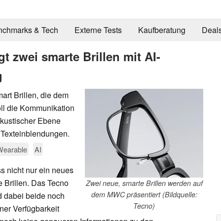
nchmarks & Tech
Externe Tests
Kaufberatung
Deal
t zwei smarte Brillen mit AI-
g
art Brillen, die dem
oll die Kommunikation
akustischer Ebene
n Texteinblendungen.
Wearable
AI
 nicht nur ein neues
e Brillen. Das Tecno
Zwei neue, smarte Brillen werden auf
dem MWC präsentiert (Bildquelle:
nd dabei beide noch
Tecno)
ner Verfügbarkeit