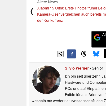
Ältere News
Xiaomi 15 Ultra: Erste Photos früher Leic
⟨
Kamera-User vergleichen auch bereits mi
der Konkurrenz
Al
Silvio Werner
- Senior 
Ich bin seit über zehn J
Hardware und ComputerBa
PCs und auf Einplatinen
Faible für alle Arten vo
weshalb mir weder naturwissenschaftliche 