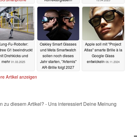
15.04.2025
nutzbar
16.05.2025
16.04.2025
Kung-Fu-Roboter:
Oakley Smart Glasses
Apple soll mit "Project
tree G1 beeindruckt
und Meta Smartwatch
Atlas" smarte Brille à la
mit Drehkicks und
sollen noch dieses
Google Glass
mehr
Jahr starten, "Artemis"
entwickeln
01.03.2025
06.11.2024
AR-Brille folgt 2027
22.01.2025
re Artikel anzeigen
n zu diesem Artikel? - Uns interessiert Deine Meinung