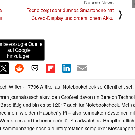
Neuere News
a-
Tecno zeigt sehr dünnes Smartphone mit
⟩
t
Cuved-Display und ordentlichem Akku
s bevorzugte Quelle
auf Google
hinzufügen
Tech Writer
- 17796 Artikel auf Notebookcheck veröffentlicht
seit
ahren journalistisch aktiv, den Großteil davon im Bereich Techn
se tätig und bin es seit 2017 auch für Notebookcheck. Mein ak
rechnern wie dem Raspberry Pi – also kompakten Systemen mit
n Wearables und insbesondere für Smartwatches. Hauptberuflich
Zusammenhänge noch die Interpretation komplexer Messungen f