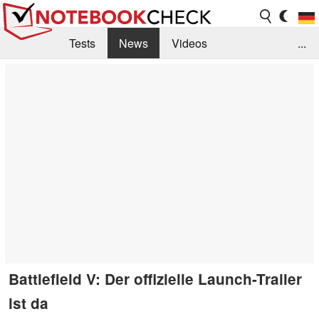
Tests
News
Videos
...
Benchmarks & Tech
Externe Tests
Kaufberatung
Deals
Suche
Jobs
Forum
Battlefield V: Der offizielle Launch-Trailer
ist da