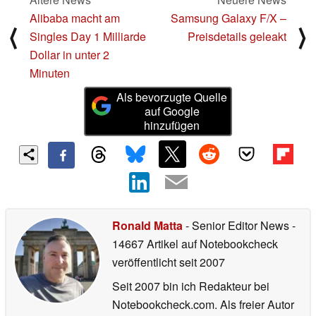
Alibaba macht am
Samsung Galaxy F/X –
⟨
⟩
Singles Day 1 Milliarde
Preisdetails geleakt
Dollar in unter 2
Minuten
Als bevorzugte Quelle
auf Google
hinzufügen
Ronald Matta
- Senior Editor News
-
14667 Artikel auf Notebookcheck
veröffentlicht
seit 2007
Seit 2007 bin ich Redakteur bei
Notebookcheck.com. Als freier Autor