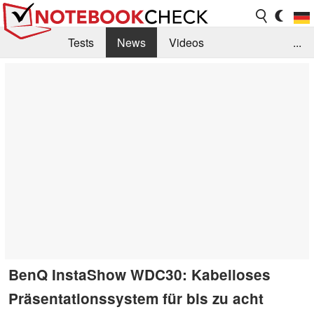
Tests
News
Videos
...
Benchmarks & Tech
Externe Tests
Kaufberatung
Deals
Suche
Jobs
Forum
BenQ InstaShow WDC30: Kabelloses
Präsentationssystem für bis zu acht