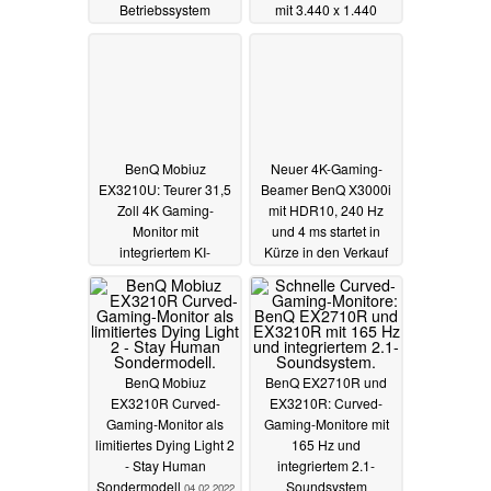
Betriebssystem
mit 3.440 x 1.440
Pixeln
05.10.2022
04.04.2022
BenQ Mobiuz
Neuer 4K-Gaming-
EX3210U: Teurer 31,5
Beamer BenQ X3000i
Zoll 4K Gaming-
mit HDR10, 240 Hz
Monitor mit
und 4 ms startet in
integriertem KI-
Kürze in den Verkauf
Mikrofon und AMD
15.02.2022
FreeSync Premium Pro
17.03.2022
BenQ Mobiuz
BenQ EX2710R und
EX3210R Curved-
EX3210R: Curved-
Gaming-Monitor als
Gaming-Monitore mit
limitiertes Dying Light 2
165 Hz und
- Stay Human
integriertem 2.1-
Sondermodell
Soundsystem
04.02.2022